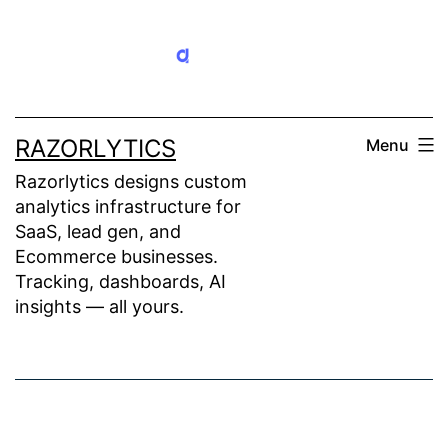
Skip
to
content
RAZORLYTICS
Menu
Razorlytics designs custom
analytics infrastructure for
SaaS, lead gen, and
Ecommerce businesses.
Tracking, dashboards, AI
insights — all yours.