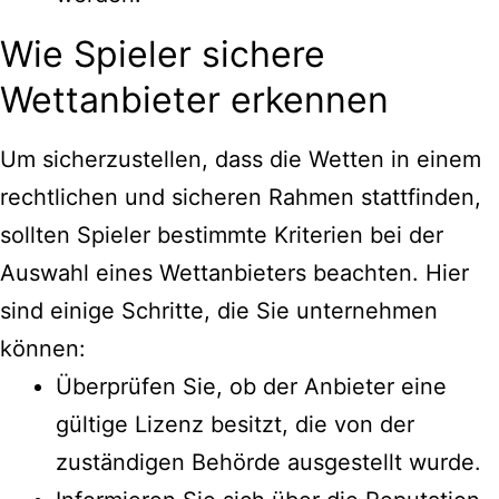
Wie Spieler sichere
Wettanbieter erkennen
Um sicherzustellen, dass die Wetten in einem
rechtlichen und sicheren Rahmen stattfinden,
sollten Spieler bestimmte Kriterien bei der
Auswahl eines Wettanbieters beachten. Hier
sind einige Schritte, die Sie unternehmen
können:
Überprüfen Sie, ob der Anbieter eine
gültige Lizenz besitzt, die von der
zuständigen Behörde ausgestellt wurde.