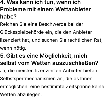
4. Was kann ich tun, wenn ich
Probleme mit einem Wettanbieter
habe?
Reichen Sie eine Beschwerde bei der
Glücksspielbehörde ein, die den Anbieter
lizenziert hat, und suchen Sie rechtlichen Rat,
wenn nötig.
5. Gibt es eine Möglichkeit, mich
selbst vom Wetten auszuschließen?
Ja, die meisten lizenzierten Anbieter bieten
Selbstsperrmechanismen an, die es Ihnen
ermöglichen, eine bestimmte Zeitspanne keine
Wetten abzulegen.