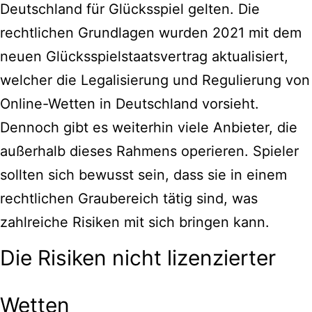
Deutschland für Glücksspiel gelten. Die
rechtlichen Grundlagen wurden 2021 mit dem
neuen Glücksspielstaatsvertrag aktualisiert,
welcher die Legalisierung und Regulierung von
Online-Wetten in Deutschland vorsieht.
Dennoch gibt es weiterhin viele Anbieter, die
außerhalb dieses Rahmens operieren. Spieler
sollten sich bewusst sein, dass sie in einem
rechtlichen Graubereich tätig sind, was
zahlreiche Risiken mit sich bringen kann.
Die Risiken nicht lizenzierter
Wetten