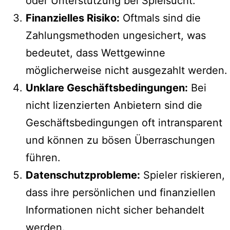
oder Unterstützung bei Spielsucht.
Finanzielles Risiko:
Oftmals sind die
Zahlungsmethoden ungesichert, was
bedeutet, dass Wettgewinne
möglicherweise nicht ausgezahlt werden.
Unklare Geschäftsbedingungen:
Bei
nicht lizenzierten Anbietern sind die
Geschäftsbedingungen oft intransparent
und können zu bösen Überraschungen
führen.
Datenschutzprobleme:
Spieler riskieren,
dass ihre persönlichen und finanziellen
Informationen nicht sicher behandelt
werden.