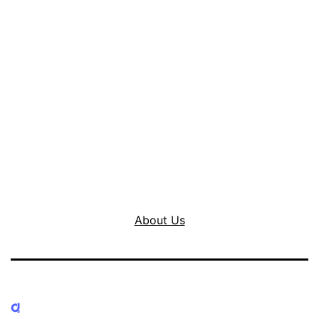
About Us