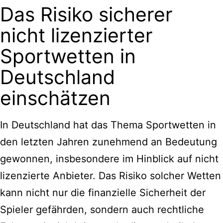
Das Risiko sicherer
nicht lizenzierter
Sportwetten in
Deutschland
einschätzen
In Deutschland hat das Thema Sportwetten in
den letzten Jahren zunehmend an Bedeutung
gewonnen, insbesondere im Hinblick auf nicht
lizenzierte Anbieter. Das Risiko solcher Wetten
kann nicht nur die finanzielle Sicherheit der
Spieler gefährden, sondern auch rechtliche