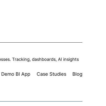
sses. Tracking, dashboards, AI insights
Demo BI App
Case Studies
Blog