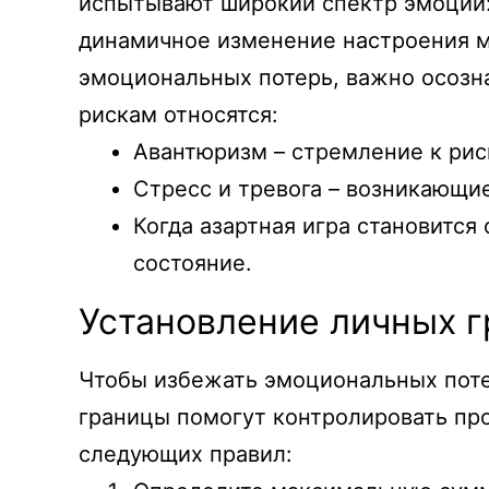
испытывают широкий спектр эмоций: 
динамичное изменение настроения м
эмоциональных потерь, важно осозна
рискам относятся:
Авантюризм – стремление к рис
Стресс и тревога – возникающие
Когда азартная игра становитс
состояние.
Установление личных 
Чтобы избежать эмоциональных потер
границы помогут контролировать пр
следующих правил: