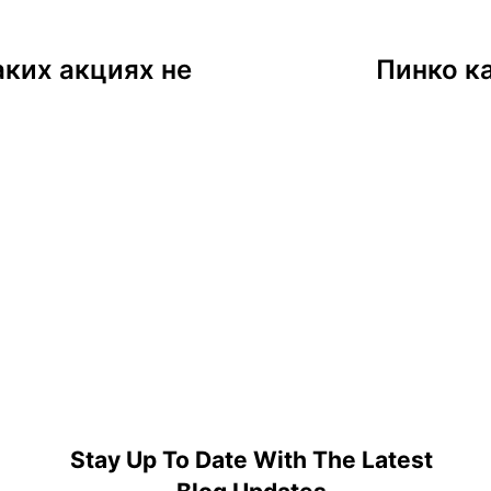
аких акциях не
Пинко ка
Stay Up To Date With The Latest