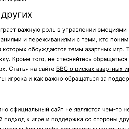
 других
грает важную роль в управлении эмоциями п
ваниями и переживаниями с теми, кто поним
в которых обсуждаются темы азартных игр. 
у. Кроме того, не стесняйтесь обращаться
рх. Статья на сайте
BBC о рисках азартных и
ты игрока и как важно обращаться за подде
ино официальный сайт не являются чем-то н
й подход к игре и поддержка со стороны др
 играми без ущерба для своего эмоциональн