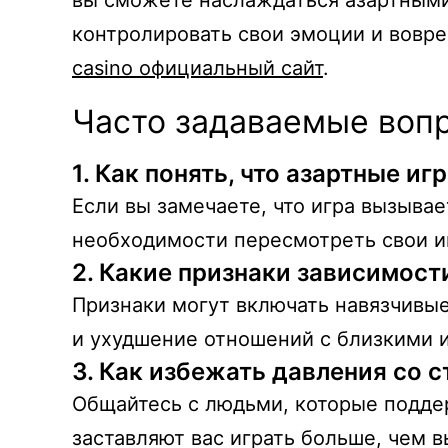
контролировать свои эмоции и вовр
casino официальный сайт
.
Часто задаваемые вопр
1. Как понять, что азартные и
Если вы замечаете, что игра вызыва
необходимости пересмотреть свои и
2. Какие признаки зависимост
Признаки могут включать навязчивые
и ухудшение отношений с близкими и
3. Как избежать давления со 
Общайтесь с людьми, которые поддер
заставляют вас играть больше, чем 