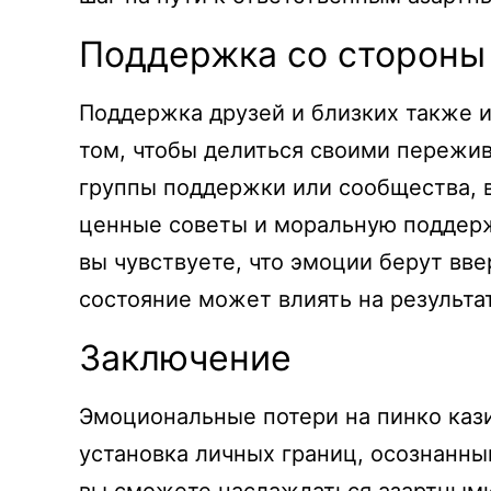
Поддержка со стороны
Поддержка друзей и близких также и
том, чтобы делиться своими пережи
группы поддержки или сообщества, 
ценные советы и моральную поддержк
вы чувствуете, что эмоции берут вве
состояние может влиять на результа
Заключение
Эмоциональные потери на пинко каз
установка личных границ, осознанны
вы сможете наслаждаться азартными