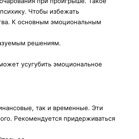
зочарования при проигрыше. Такое
психику. Чтобы избежать
ства. К основным эмоциональным
казуемым решениям.
о может усугубить эмоциональное
инансовые, так и временные. Эти
мого. Рекомендуется придерживаться