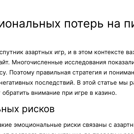
иональных потерь на п
спутник азартных игр, и в этом контексте в
айт. Многочисленные исследования показали
су. Поэтому правильная стратегия и понима
негативных последствий. В этой статье мы
 обратить внимание при игре в казино.
ных рисков
акие эмоциональные риски связаны с азартн