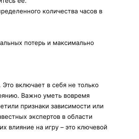
тесь ее.
пределенного количества часов в
нальных потерь и максимально
. Это включает в себя не только
оянию. Важно уметь вовремя
метили признаки зависимости или
звестных экспертов в области
 их влияние на игру – это ключевой