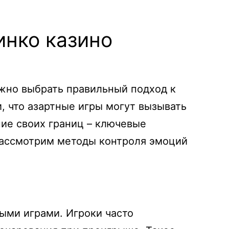
инко казино
ажно выбрать правильный подход к
, что азартные игры могут вызывать
ние своих границ – ключевые
 рассмотрим методы контроля эмоций
ыми играми. Игроки часто