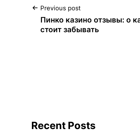
Previous post
Post
Пинко казино отзывы: о к
navigation
стоит забывать
Recent Posts