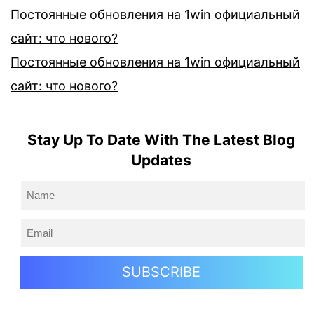
Постоянные обновления на 1win официальный
сайт: что нового?
Постоянные обновления на 1win официальный
сайт: что нового?
Stay Up To Date With The Latest Blog
Updates