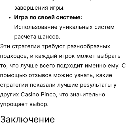
завершения игры.
Игра по своей системе
:
Использование уникальных систем
расчета шансов.
Эти стратегии требуют разнообразных
подходов, и каждый игрок может выбрать
то, что лучше всего подходит именно ему. С
помощью отзывов можно узнать, какие
стратегии показали лучшие результаты у
других Casino Pinco, что значительно
упрощает выбор.
Заключение