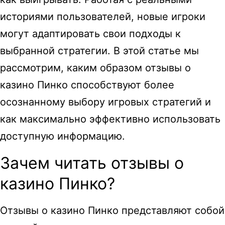
историями пользователей, новые игроки
могут адаптировать свои подходы к
выбранной стратегии. В этой статье мы
рассмотрим, каким образом отзывы о
казино Пинко способствуют более
осознанному выбору игровых стратегий и
как максимально эффективно использовать
доступную информацию.
Зачем читать отзывы о
казино Пинко?
Отзывы о казино Пинко представляют собой