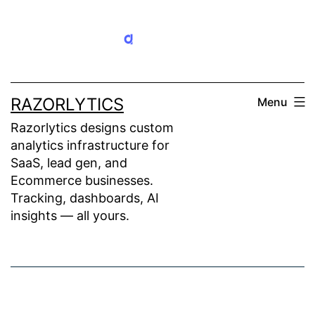
Skip
to
content
RAZORLYTICS
Menu
Razorlytics designs custom
analytics infrastructure for
SaaS, lead gen, and
Ecommerce businesses.
Tracking, dashboards, AI
insights — all yours.