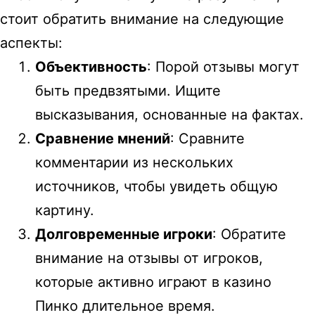
стоит обратить внимание на следующие
аспекты:
Объективность
: Порой отзывы могут
быть предвзятыми. Ищите
высказывания, основанные на фактах.
Сравнение мнений
: Сравните
комментарии из нескольких
источников, чтобы увидеть общую
картину.
Долговременные игроки
: Обратите
внимание на отзывы от игроков,
которые активно играют в казино
Пинко длительное время.