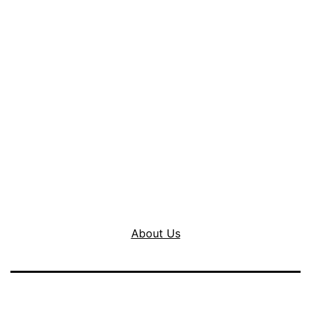
About Us