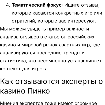
Тематический фокус
: Ищите отзывы,
которые касаются конкретных игр или
стратегий, которые вас интересуют.
Мы можем увидеть пример важности
анализа отзывов в статье от
российских
казино и мировой рынок азартных игр
, где
анализируются последние тренды и
статистика, что несомненно устанавливает
контекст для игрока.
Как отзываются эксперты о
казино Пинко
Мнения экспертов тоже имеют огромное