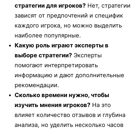
стратегии для игроков?
Нет, стратегии
зависят от предпочтений и специфик
каждого игрока, но можно выделить
наиболее популярные.
Какую роль играют эксперты в
выборе стратегии?
Эксперты
помогают интерпретировать
информацию и дают дополнительные
рекомендации.
Сколько времени нужно, чтобы
изучить мнения игроков?
На это
влияет количество отзывов и глубина
анализа, но уделить несколько часов