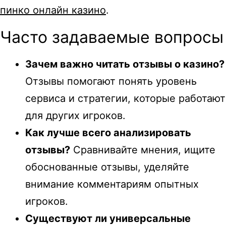
пинко онлайн казино
.
Часто задаваемые вопросы
Зачем важно читать отзывы о казино?
Отзывы помогают понять уровень
сервиса и стратегии, которые работают
для других игроков.
Как лучше всего анализировать
отзывы?
Сравнивайте мнения, ищите
обоснованные отзывы, уделяйте
внимание комментариям опытных
игроков.
Существуют ли универсальные