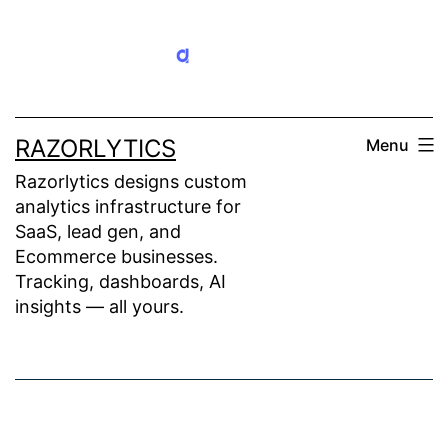
Skip
to
content
RAZORLYTICS
Menu
Razorlytics designs custom
analytics infrastructure for
SaaS, lead gen, and
Ecommerce businesses.
Tracking, dashboards, AI
insights — all yours.