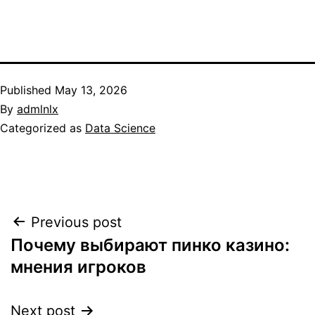
Published
May 13, 2026
By
admlnlx
Categorized as
Data Science
Previous post
Post
Почему выбирают пинко казино:
navigation
мнения игроков
Next post