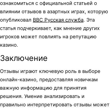
ознакомиться с официальной статьей о
влиянии отзывов в азартных играх, которую
опубликовал
BBC Русская служба
. Эта
статья подчеркивает, как мнение других
игроков может повлиять на репутацию
казино.
Заключение
Отзывы играют ключевую роль в выборе
онлайн-казино, предоставляя новичкам
важную информацию для принятия
решения. Умение анализировать и
правильно интерпретировать отзывы может