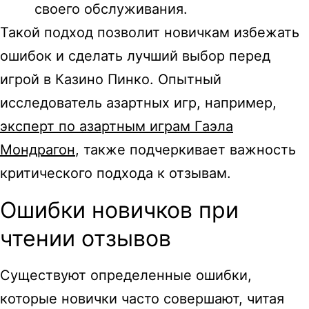
своего обслуживания.
Такой подход позволит новичкам избежать
ошибок и сделать лучший выбор перед
игрой в Казино Пинко. Опытный
исследователь азартных игр, например,
эксперт по азартным играм Гаэла
Мондрагон
, также подчеркивает важность
критического подхода к отзывам.
Ошибки новичков при
чтении отзывов
Существуют определенные ошибки,
которые новички часто совершают, читая