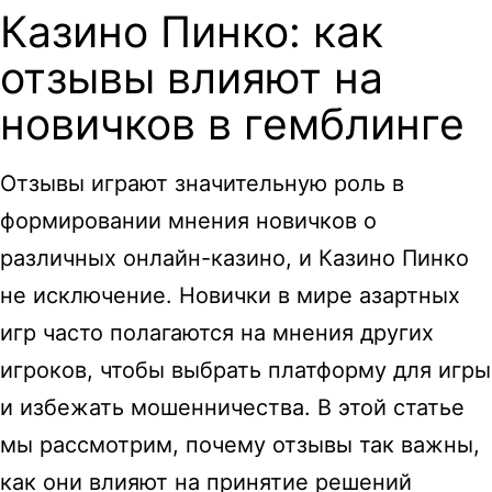
Казино Пинко: как
отзывы влияют на
новичков в гемблинге
Отзывы играют значительную роль в
формировании мнения новичков о
различных онлайн-казино, и Казино Пинко
не исключение. Новички в мире азартных
игр часто полагаются на мнения других
игроков, чтобы выбрать платформу для игры
и избежать мошенничества. В этой статье
мы рассмотрим, почему отзывы так важны,
как они влияют на принятие решений