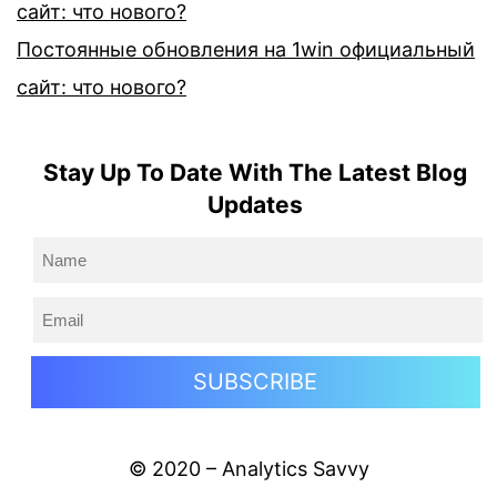
сайт: что нового?
Постоянные обновления на 1win официальный
сайт: что нового?
Stay Up To Date With The Latest Blog
Updates
© 2020 – Analytics Savvy