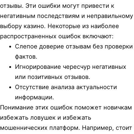
отзывы. Эти ошибки могут привести к
негативным последствиям и неправильному
выбору казино. Некоторые из наиболее
распространенных ошибок включают:
Слепое доверие отзывам без проверки
фактов.
Игнорирование чересчур негативных
или позитивных отзывов.
Отсутствие анализа актуальности
информации.
Понимание этих ошибок поможет новичкам
избежать ловушек и избежать
мошеннических платформ. Например, стоит