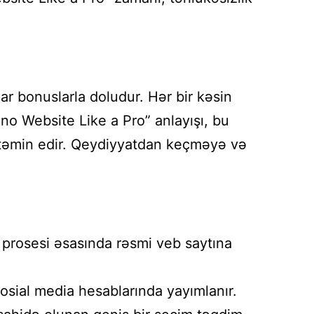
r bonuslarla doludur. Hər bir kəsin
no Website Like a Pro” anlayışı, bu
a təmin edir. Qeydiyyatdan keçməyə və
prosesi əsasında rəsmi veb saytına
osial media hesablarında yayımlanır.