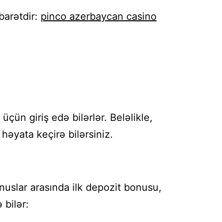
barətdir:
pinco azerbaycan casino
çün giriş edə bilərlər. Beləlikle,
həyata keçirə bilərsiniz.
nuslar arasında ilk depozit bonusu,
 bilər: