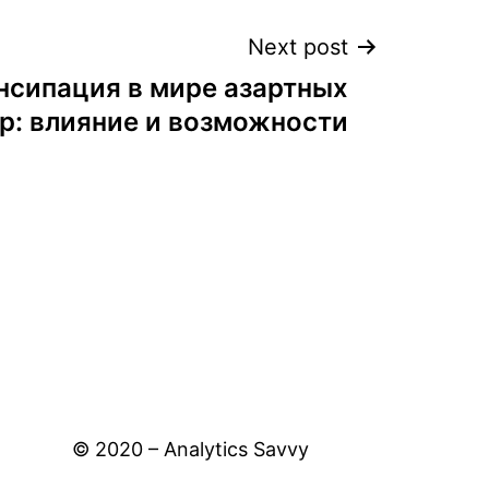
Next post
нсипация в мире азартных
р: влияние и возможности
© 2020 – Analytics Savvy