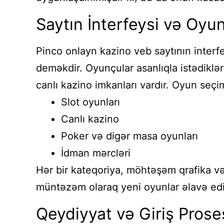
Saytın İnterfeysi və Oyu
Pinco onlayn kazino veb saytının interfe
deməkdir. Oyunçular asanlıqla istədikləri
canlı kazino imkanları vardır. Oyun seçiml
Slot oyunları
Canlı kazino
Poker və digər masa oyunları
İdman mərcləri
Hər bir kateqoriya, möhtəşəm qrafika v
müntəzəm olaraq yeni oyunlar əlavə edir. 
Qeydiyyat və Giriş Prose