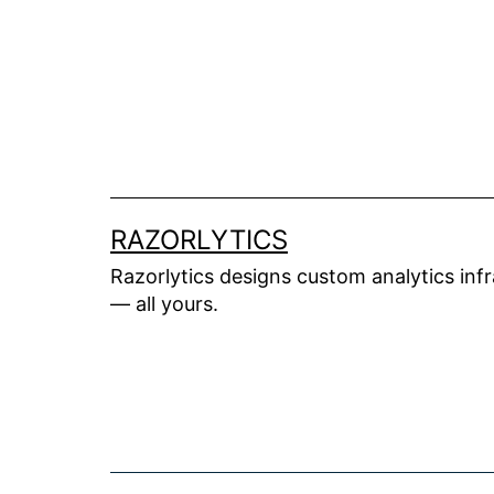
Skip
to
content
RAZORLYTICS
Razorlytics designs custom analytics inf
— all yours.