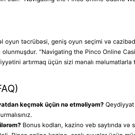
l oyun təcrübəsi, geniş oyun seçimi və cazibəda
yn olunmuşdur. “Navigating the Pinco Online Casi
iyyətini artırmaq üçün sizi mənalı məlumatlarl
(FAQ)
yyatdan keçmək üçün nə etməliyəm?
Qeydiyyat 
urmalısınız.
ilərəm?
Bonus kodları, kazino veb saytında və s