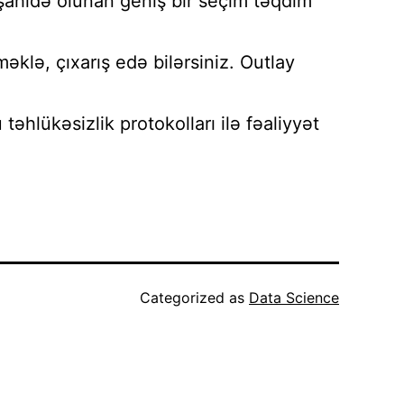
şahidə olunan geniş bir seçim təqdim
əklə, çıxarış edə bilərsiniz. Outlay
təhlükəsizlik protokolları ilə fəaliyyət
Categorized as
Data Science