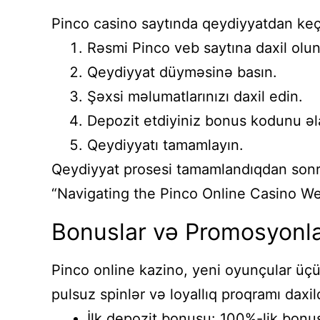
Pinco casino saytında qeydiyyatdan keç
Rəsmi Pinco veb saytına daxil olun
Qeydiyyat düyməsinə basın.
Şəxsi məlumatlarınızı daxil edin.
Depozit etdiyiniz bonus kodunu əl
Qeydiyyatı tamamlayın.
Qeydiyyat prosesi tamamlandıqdan sonra, 
“Navigating the Pinco Online Casino Web
Bonuslar və Promosyonl
Pinco online kazino, yeni oyunçular üçü
pulsuz spinlər və loyallıq proqramı daxildi
İlk depozit bonusu: 100%-lik bon