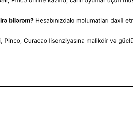
əli, Pinco online kazino, canlı oyunlar üçün mü
irə bilərəm?
Hesabınızdakı məlumatları daxil etm
, Pinco, Curacao lisenziyasına malikdir və güclü 