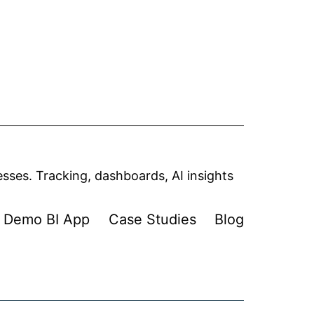
sses. Tracking, dashboards, AI insights
Demo BI App
Case Studies
Blog