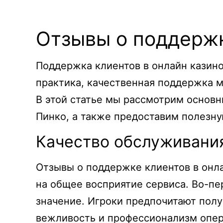
Отзывы о поддержк
Поддержка клиентов в онлайн казино
практика, качественная поддержка 
В этой статье мы рассмотрим основн
Пинко, а также предоставим полезн
Качество обслуживания
Отзывы о поддержке клиентов в онл
на общее восприятие сервиса. Во-п
значение. Игроки предпочитают полу
вежливость и профессионализм опер