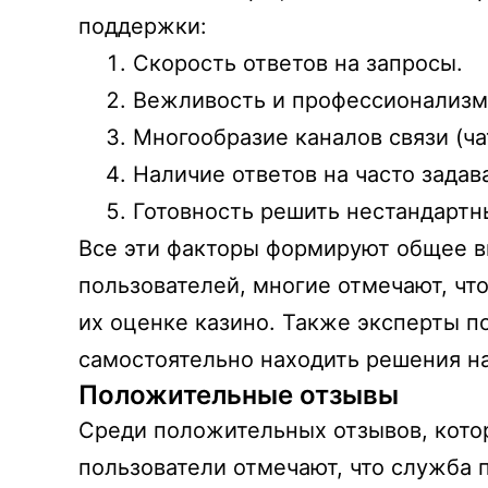
поддержки:
Скорость ответов на запросы.
Вежливость и профессионализм
Многообразие каналов связи (чат
Наличие ответов на часто задав
Готовность решить нестандартн
Все эти факторы формируют общее в
пользователей, многие отмечают, ч
их оценке казино. Также эксперты п
самостоятельно находить решения на
Положительные отзывы
Среди положительных отзывов, кото
пользователи отмечают, что служба 