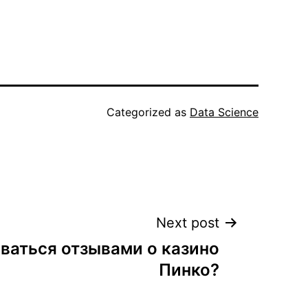
Categorized as
Data Science
Next post
ваться отзывами о казино
Пинко?