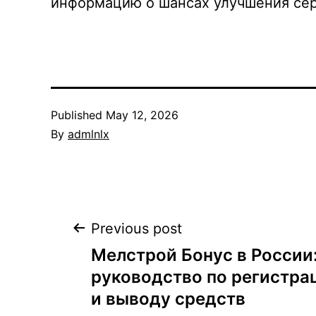
информацию о шансах улучшения сер
Published
May 12, 2026
By
admlnlx
Previous post
Post
Мелстрой Бонус в России
navigation
руководство по регистра
и выводу средств