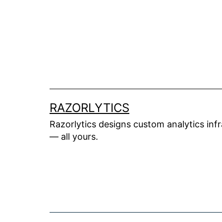
Skip
to
content
RAZORLYTICS
Razorlytics designs custom analytics inf
— all yours.