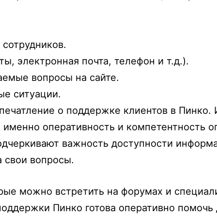
 сотрудников.
ы, электронная почта, телефон и т.д.).
аемые вопросы на сайте.
ые ситуации.
печатление о поддержке клиентов в Пинко. 
то именно оперативность и компетентность 
одчеркивают важность доступности информац
 свои вопросы.
рые можно встретить на форумах и специал
поддержки Пинко готова оперативно помочь 