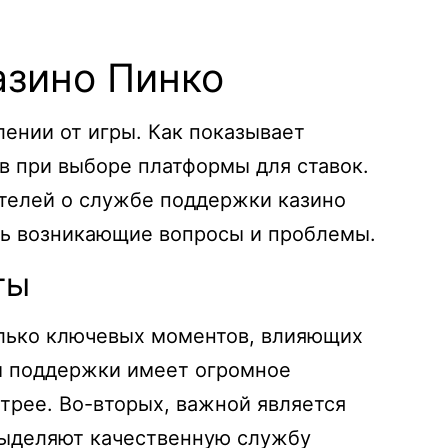
азино Пинко
ении от игры. Как показывает
в при выборе платформы для ставок.
ателей о службе поддержки казино
ть возникающие вопросы и проблемы.
ты
олько ключевых моментов, влияющих
бы поддержки имеет огромное
трее. Во-вторых, важной является
выделяют качественную службу