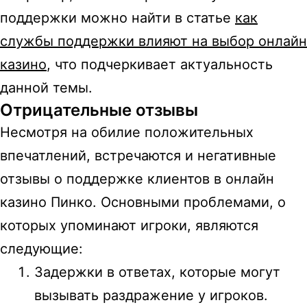
поддержки можно найти в статье
как
службы поддержки влияют на выбор онлайн
казино
, что подчеркивает актуальность
данной темы.
Отрицательные отзывы
Несмотря на обилие положительных
впечатлений, встречаются и негативные
отзывы о поддержке клиентов в онлайн
казино Пинко. Основными проблемами, о
которых упоминают игроки, являются
следующие:
Задержки в ответах, которые могут
вызывать раздражение у игроков.