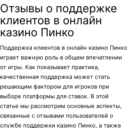
Отзывы о поддержке
клиентов в онлайн
казино Пинко
Поддержка клиентов в онлайн казино Пинко
играет важную роль в общем впечатлении
от игры. Как показывает практика,
качественная поддержка может стать
решающим фактором для игроков при
выборе платформы для ставок. В этой
статье мы рассмотрим основные аспекты,
связанные с отзывами пользователей о
службе поддержки казино Пинко, а также