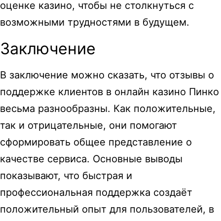
оценке казино, чтобы не столкнуться с
возможными трудностями в будущем.
Заключение
В заключение можно сказать, что отзывы о
поддержке клиентов в онлайн казино Пинко
весьма разнообразны. Как положительные,
так и отрицательные, они помогают
сформировать общее представление о
качестве сервиса. Основные выводы
показывают, что быстрая и
профессиональная поддержка создаёт
положительный опыт для пользователей, в