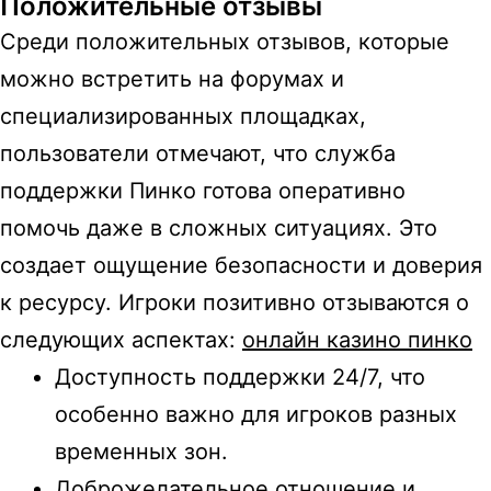
Положительные отзывы
Среди положительных отзывов, которые
можно встретить на форумах и
специализированных площадках,
пользователи отмечают, что служба
поддержки Пинко готова оперативно
помочь даже в сложных ситуациях. Это
создает ощущение безопасности и доверия
к ресурсу. Игроки позитивно отзываются о
следующих аспектах:
онлайн казино пинко
Доступность поддержки 24/7, что
особенно важно для игроков разных
временных зон.
Доброжелательное отношение и