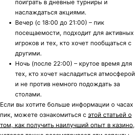
поиграть в дневные турниры и
наслаждаться акциями.
Вечер (с 18:00 до 21:00) – пик
посещаемости, подходит для активных
игроков и тех, кто хочет пообщаться с
другими.
Ночь (после 22:00) – крутое время для
тех, кто хочет насладиться атмосферой
и не против немного подождать за
столами.
Если вы хотите больше информации о часах
пик, можете ознакомиться с
этой статьей о
том, как получить наилучший опыт в казино
,