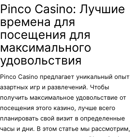
Pinco Casino: Лучшие
времена для
посещения для
максимального
удовольствия
Pinco Casino предлагает уникальный опыт
азартных игр и развлечений. Чтобы
получить максимальное удовольствие от
посещения этого казино, лучше всего
планировать свой визит в определенные
часы и дни. В этом статье мы рассмотрим,