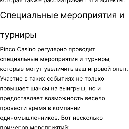
которая также рассматривает эти аспекты.
Специальные мероприятия и
турниры
Pinco Casino регулярно проводит
специальные мероприятия и турниры,
которые могут увеличить ваш игровой опыт.
Участие в таких событиях не только
повышает шансы на выигрыш, но и
предоставляет возможность весело
провести время в компании
единомышленников. Вот несколько
примеров мероприятий: