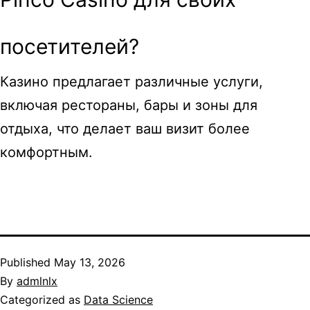
посетителей?
Казино предлагает различные услуги,
включая рестораны, бары и зоны для
отдыха, что делает ваш визит более
комфортным.
Published
May 13, 2026
By
admlnlx
Categorized as
Data Science