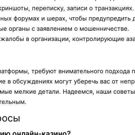
криншоты, переписку, записи о транзакциях.
мных форумах и шерах, чтобы предупредить д
ые органы с заявлением о мошенничестве.
жалобы в организации, контролирующие аз
платформы, требуют внимательного подхода 
ие в обсуждениях могут уберечь вас от неп
амые мелкие детали. Надеемся, наши советы
тельным.
росы
нзию онлайн-казино?