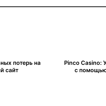
ных потерь на
Pinco Casino:
й сайт
с помощью