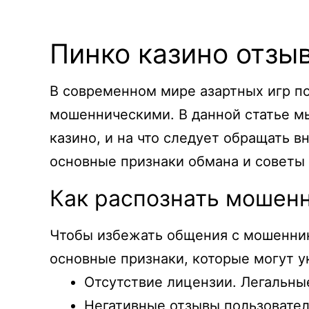
Пинко казино отзы
В современном мире азартных игр по
мошенническими. В данной статье мы
казино, и на что следует обращать в
основные признаки обмана и советы 
Как распознать мошенн
Чтобы избежать общения с мошенник
основные признаки, которые могут у
Отсутствие лицензии. Легальны
Негативные отзывы пользовател