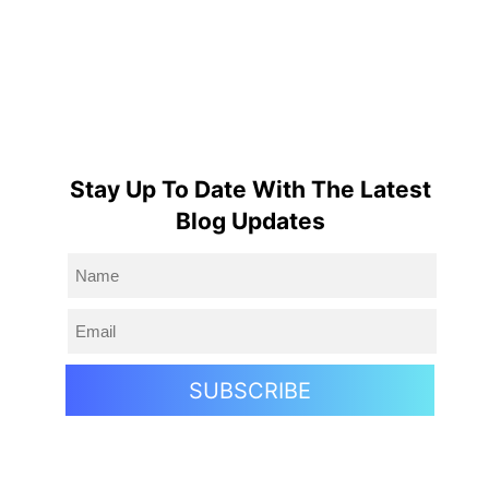
Stay Up To Date With The Latest
Blog Updates