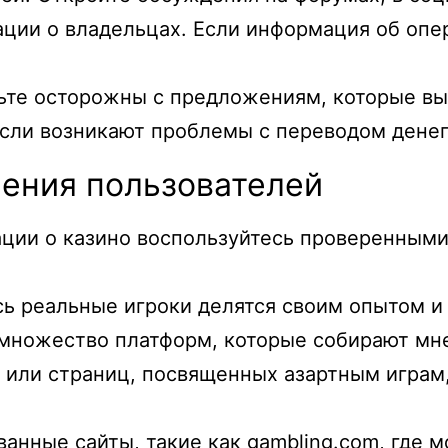
ции о владельцах. Если информация об опер
ьте осторожны с предложениям, которые вы
Если возникают проблемы с переводом денег 
нения пользователей
ции о казино воспользуйтесь проверенными
сь реальные игроки делятся своим опытом и
множество платформ, которые собирают мне
 или страниц, посвященных азартным играм, 
ванные сайты, такие как
gambling.com
, где 