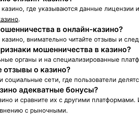
казино, где указываются данные лицензии и 
казино
.
мошенничества в онлайн-казино?
 казино, внимательно читайте отзывы и след
 признаки мошенничества в казино?
ьные органы и на специализированные платф
е отзывы о казино?
и социальные сети, где пользователи делят
казино адекватные бонусы?
азино и сравните их с другими платформами.
авнению с рыночными.