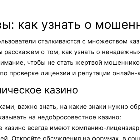
вы: как узнать о мошен
льзователи сталкиваются с множеством кази
 расскажем о том, как узнать о ненадежных
нимание, чтобы не стать жертвой мошеннико
по проверке лицензии и репутации онлайн-
ическое казино
ами, важно знать, на какие знаки нужно о
казывать на недобросовестное казино:
е казино всегда имеют компанию-лицензиара
ей. Откройте обсуждения на форумах, в соц