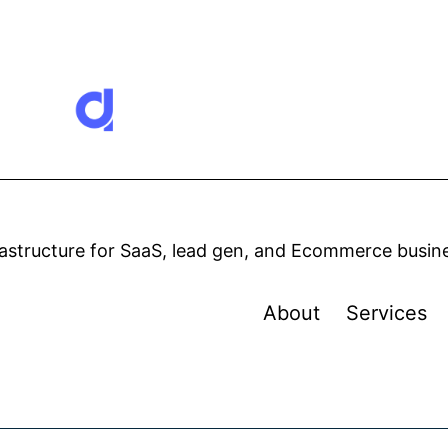
rastructure for SaaS, lead gen, and Ecommerce busine
About
Services