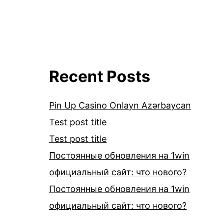
Recent Posts
Pin Up Casino Onlayn Azərbaycan
Test post title
Test post title
Постоянные обновления на 1win
официальный сайт: что нового?
Постоянные обновления на 1win
официальный сайт: что нового?