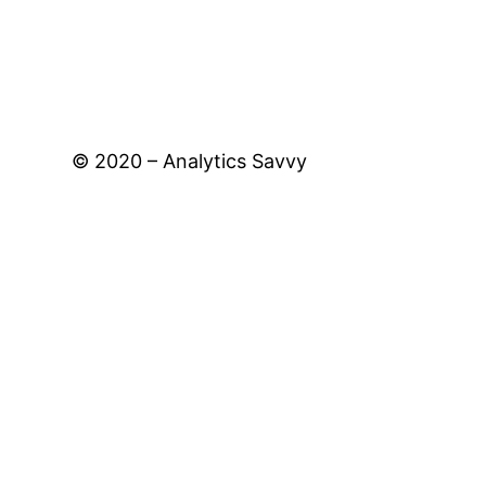
© 2020 – Analytics Savvy