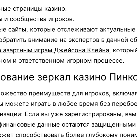
ные страницы казино.
 и сообщества игроков.
е сайты, которые отслеживают актуальные 
 обратить внимание на экспертов в данной 
о азартным играм Джейсона Клейна
, которы
сном и ответственном игорном процессе.
ование зеркал казино Пинк
ножество преимуществ для игроков, включая
ы можете играть в любое время без перебое
изации: Если вы уже зарегистрированы, вам 
 финансовые данные остаются защищенными 
может способствовать более глубокому пони