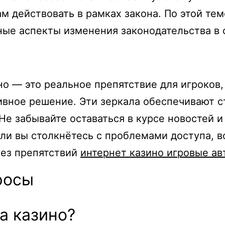
ам действовать в рамках закона. По этой те
ные аспекты изменения законодательства в 
о — это реальное препятствие для игроков,
ивное решение. Эти зеркала обеспечивают с
Не забывайте оставаться в курсе новостей и
сли вы столкнётесь с проблемами доступа, 
без препятствий
интернет казино игровые а
росы
а казино?