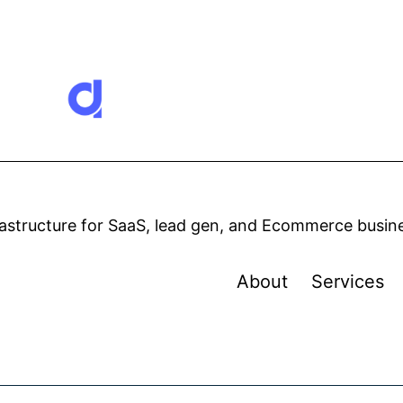
rastructure for SaaS, lead gen, and Ecommerce busine
About
Services