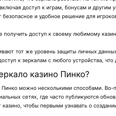
включая доступ к играм, бонусам и другим у
 безопасное и удобное решение для игроков
е получить доступ к своему любимому казин
ивают тот же уровень защиты личных данны
оступ к зеркалам с любого устройства, что 
зеркало казино Пинко?
о Пинко можно несколькими способами. Во-
альных сетях, где часто публикуются обно
 казино, чтобы первыми узнавать о создани