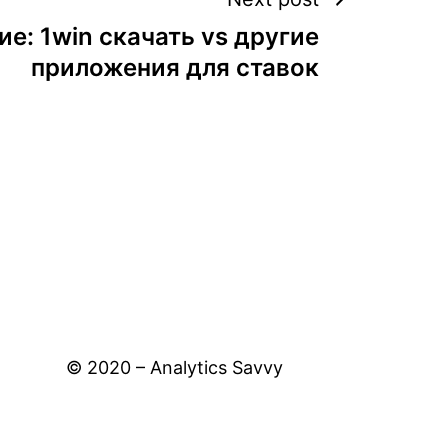
е: 1win скачать vs другие
приложения для ставок
© 2020 – Analytics Savvy