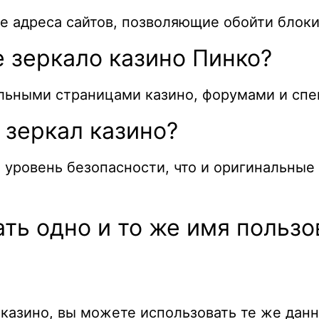
е адреса сайтов, позволяющие обойти блоки
е зеркало казино Пинко?
льными страницами казино, форумами и сп
 зеркал казино?
 уровень безопасности, что и оригинальные
ать одно и то же имя пользо
 казино, вы можете использовать те же данн