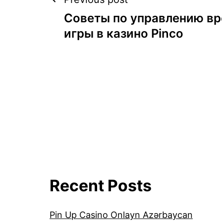
Post
Советы по управлению в
navigation
игры в казино Pinco
Recent Posts
Pin Up Casino Onlayn Azərbaycan