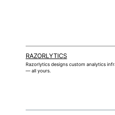
Skip
to
content
RAZORLYTICS
Razorlytics designs custom analytics inf
— all yours.