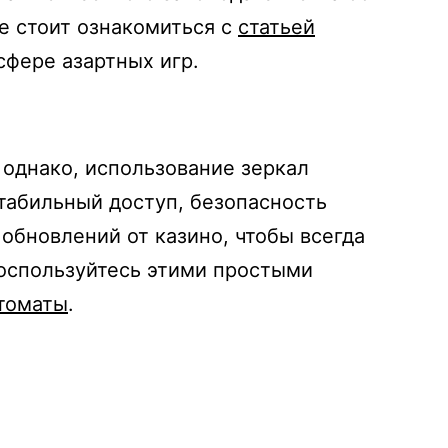
ме стоит ознакомиться с
статьей
сфере азартных игр.
 однако, использование зеркал
табильный доступ, безопасность
 обновлений от казино, чтобы всегда
воспользуйтесь этими простыми
втоматы
.