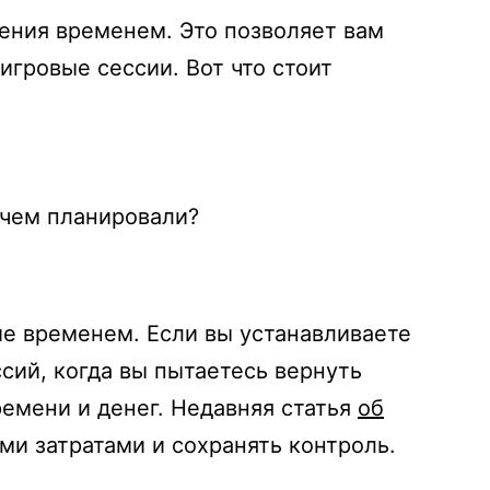
ения временем. Это позволяет вам
игровые сессии. Вот что стоит
 чем планировали?
е временем. Если вы устанавливаете
сий, когда вы пытаетесь вернуть
ремени и денег. Недавняя статья
об
ими затратами и сохранять контроль.