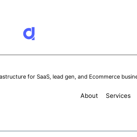
rastructure for SaaS, lead gen, and Ecommerce busine
About
Services