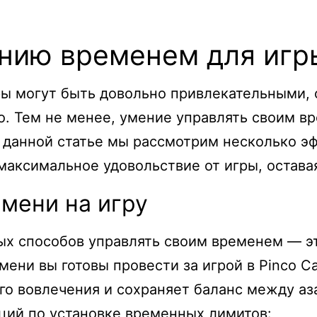
нию временем для игры
ы могут быть довольно привлекательными, 
no. Тем не менее, умение управлять своим 
В данной статье мы рассмотрим несколько э
максимальное удовольствие от игры, оставая
мени на игру
х способов управлять своим временем — это
мени вы готовы провести за игрой в Pinco C
го вовлечения и сохраняет баланс между а
ций по установке временных лимитов: