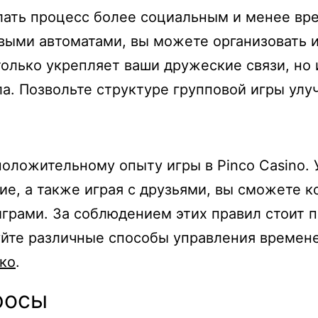
лать процесс более социальным и менее вр
выми автоматами, вы можете организовать 
только укрепляет ваши дружеские связи, но
. Позвольте структуре групповой игры улуч
оложительному опыту игры в Pinco Casino.
ие, а также играя с друзьями, вы сможете к
играми. За соблюдением этих правил стоит
йте различные способы управления временем
нко
.
росы