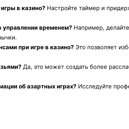
 игры в казино?
Настройте таймер и придер
 в управлении временем?
Например, делайте
вычки.
сами при игре в казино?
Это позволяет изб
узьями?
Да, это может создать более расс
мации об азартных играх?
Исследуйте профе