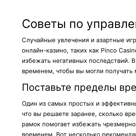
Советы по управле
Случайные увлечения и азартные игр
онлайн-казино, таких как Pinco Casi
избежать негативных последствий. 
временем, чтобы вы могли получать 
Поставьте пределы вре
Один из самых простых и эффективны
что вы решаете заранее, сколько вре
рамок помогает избежать чрезмерно
временем. Вот несколько рекоменда