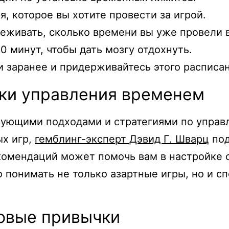
, которое вы хотите провести за игрой.
еживать, сколько времени вы уже провели в
 минут, чтобы дать мозгу отдохнуть.
и заранее и придерживайтесь этого расписан
ики управления временем
вующими подходами и стратегиями по упра
ых игр,
гемблинг-эксперт Дэвид Г. Шварц
под
екомендаций может помочь вам в настройке 
 понимать не только азартные игры, но и 
ровые привычки