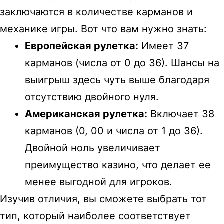
заключаются в количестве карманов и
механике игры. Вот что вам нужно знать:
Европейская рулетка:
Имеет 37
карманов (числа от 0 до 36). Шансы на
выигрыш здесь чуть выше благодаря
отсутствию двойного нуля.
Американская рулетка:
Включает 38
карманов (0, 00 и числа от 1 до 36).
Двойной ноль увеличивает
преимущество казино, что делает ее
менее выгодной для игроков.
Изучив отличия, вы сможете выбрать тот
тип, который наиболее соответствует