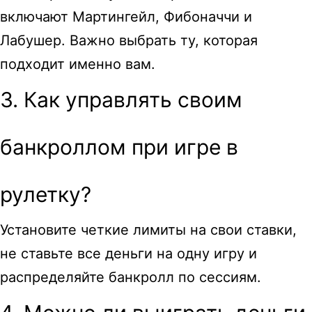
включают Мартингейл, Фибоначчи и
Лабушер. Важно выбрать ту, которая
подходит именно вам.
3. Как управлять своим
банкроллом при игре в
рулетку?
Установите четкие лимиты на свои ставки,
не ставьте все деньги на одну игру и
распределяйте банкролл по сессиям.