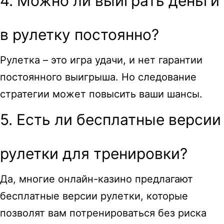
4. Можно ли выиграть деньги
в рулетку постоянно?
Рулетка – это игра удачи, и нет гарантии
постоянного выигрыша. Но следование
стратегии может повысить ваши шансы.
5. Есть ли бесплатные версии
рулетки для тренировки?
Да, многие онлайн-казино предлагают
бесплатные версии рулетки, которые
позволят вам потренироваться без риска