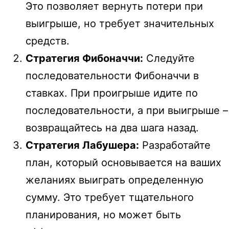
Это позволяет вернуть потери при
выигрыше, но требует значительных
средств.
Стратегия Фибоначчи:
Следуйте
последовательности Фибоначчи в
ставках. При проигрыше идите по
последовательности, а при выигрыше –
возвращайтесь на два шага назад.
Стратегия Лабушера:
Разработайте
план, который основывается на ваших
желаниях выиграть определенную
сумму. Это требует тщательного
планирования, но может быть