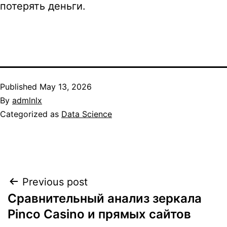
потерять деньги.
Published
May 13, 2026
By
admlnlx
Categorized as
Data Science
Previous post
Post
Сравнительный анализ зеркала
navigation
Pinco Casino и прямых сайтов