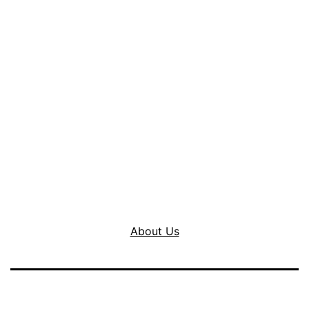
About Us