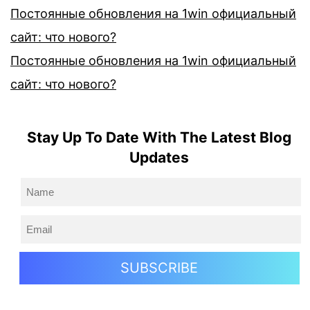
Постоянные обновления на 1win официальный
сайт: что нового?
Постоянные обновления на 1win официальный
сайт: что нового?
Stay Up To Date With The Latest Blog
Updates