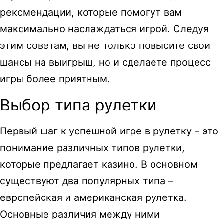
рекомендации, которые помогут вам
максимально наслаждаться игрой. Следуя
этим советам, вы не только повысите свои
шансы на выигрыш, но и сделаете процесс
игры более приятным.
Выбор типа рулетки
Первый шаг к успешной игре в рулетку – это
понимание различных типов рулетки,
которые предлагает казино. В основном
существуют два популярных типa –
европейская и американская рулетка.
Основные различия между ними