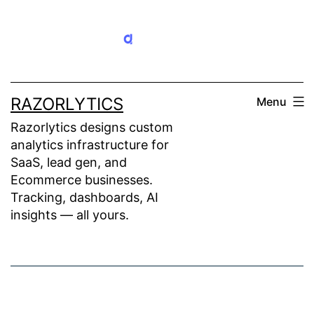
Skip
to
content
RAZORLYTICS
Menu
Razorlytics designs custom
analytics infrastructure for
SaaS, lead gen, and
Ecommerce businesses.
Tracking, dashboards, AI
insights — all yours.