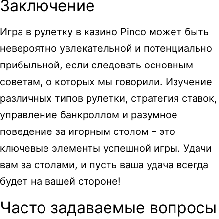
Заключение
Игра в рулетку в казино Pinco может быть
невероятно увлекательной и потенциально
прибыльной, если следовать основным
советам, о которых мы говорили. Изучение
различных типов рулетки, стратегия ставок,
управление банкроллом и разумное
поведение за игорным столом – это
ключевые элементы успешной игры. Удачи
вам за столами, и пусть ваша удача всегда
будет на вашей стороне!
Часто задаваемые вопросы