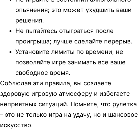
опьянения; это может ухудшить ваши
решения.
Не пытайтесь отыграться после
проигрыша; лучше сделайте перерыв.
Установите лимиты по времени; не
позволяйте игре занимать все ваше
свободное время.
Соблюдая эти правила, вы создаете
здоровую игровую атмосферу и избегаете
неприятных ситуаций. Помните, что рулетка
– это не только игра на удачу, но и шансовое
искусство.