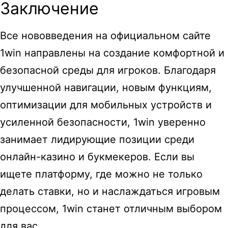
Заключение
Все нововведения на официальном сайте
1win направлены на создание комфортной и
безопасной среды для игроков. Благодаря
улучшенной навигации, новым функциям,
оптимизации для мобильных устройств и
усиленной безопасности, 1win уверенно
занимает лидирующие позиции среди
онлайн-казино и букмекеров. Если вы
ищете платформу, где можно не только
делать ставки, но и наслаждаться игровым
процессом, 1win станет отличным выбором
для вас.