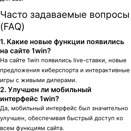
Часто задаваемые вопросы
(FAQ)
1. Какие новые функции появились
на сайте 1win?
На сайте 1win появились live-ставки, новые
предложения киберспорта и интерактивные
игры с живыми дилерами.
2. Улучшен ли мобильный
интерфейс 1win?
Да, мобильный интерфейс был значительно
улучшен, обеспечивая быстрый доступ ко
всем функциям сайта.