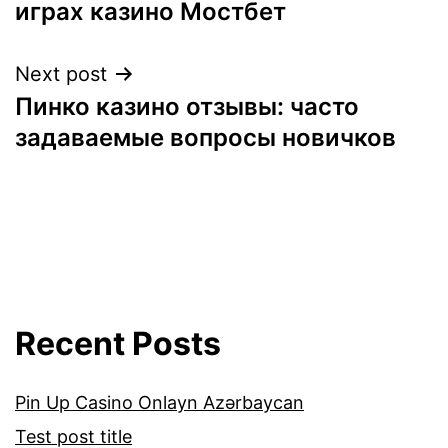
navigation
играх казино Мостбет
Next post
Пинко казино отзывы: часто
задаваемые вопросы новичков
Recent Posts
Pin Up Casino Onlayn Azərbaycan
Test post title