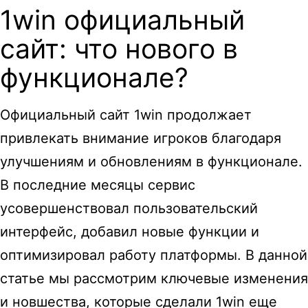
1win официальный
сайт: что нового в
функционале?
Официальный сайт 1win продолжает
привлекать внимание игроков благодаря
улучшениям и обновлениям в функционале.
В последние месяцы сервис
усовершенствовал пользовательский
интерфейс, добавил новые функции и
оптимизировал работу платформы. В данной
статье мы рассмотрим ключевые изменения
и новшества, которые сделали 1win еще