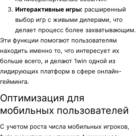
Интерактивные игры:
расширенный
выбор игр с живыми дилерами, что
делает процесс более захватывающим.
Эти функции помогают пользователям
находить именно то, что интересует их
больше всего, и делают 1win одной из
лидирующих платформ в сфере онлайн-
гейминга.
Оптимизация для
мобильных пользователей
С учетом роста числа мобильных игроков,