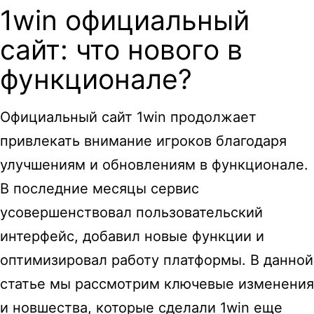
1win официальный
сайт: что нового в
функционале?
Официальный сайт 1win продолжает
привлекать внимание игроков благодаря
улучшениям и обновлениям в функционале.
В последние месяцы сервис
усовершенствовал пользовательский
интерфейс, добавил новые функции и
оптимизировал работу платформы. В данной
статье мы рассмотрим ключевые изменения
и новшества, которые сделали 1win еще