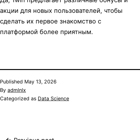
акции для новых пользователей, чтобы
сделать их первое знакомство с
платформой более приятным.
Published
May 13, 2026
By
admlnlx
Categorized as
Data Science