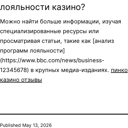
лояльности казино?
Можно найти больше информации, изучая
специализированные ресурсы или
просматривая статьи, такие как [анализ
программ лояльности]
(https://www.bbc.com/news/business-
12345678) в крупных медиа-изданиях.
пинко
казино отзывы
Published
May 13, 2026