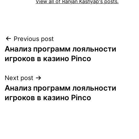
View all of Ranjan Kashyap's posts.
Previous post
Post
Анализ программ лояльности
navigation
игроков в казино Pinco
Next post
Анализ программ лояльности
игроков в казино Pinco