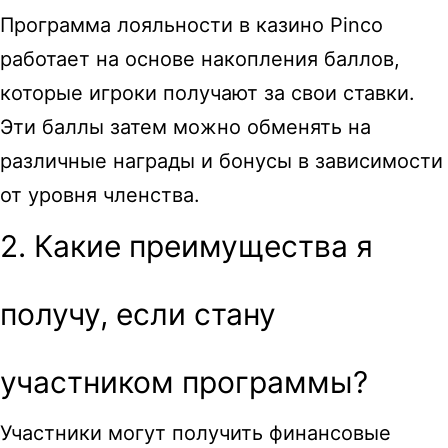
Программа лояльности в казино Pinco
работает на основе накопления баллов,
которые игроки получают за свои ставки.
Эти баллы затем можно обменять на
различные награды и бонусы в зависимости
от уровня членства.
2. Какие преимущества я
получу, если стану
участником программы?
Участники могут получить финансовые