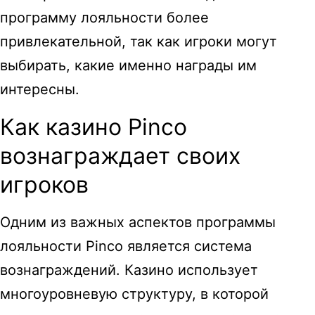
программу лояльности более
привлекательной, так как игроки могут
выбирать, какие именно награды им
интересны.
Как казино Pinco
вознаграждает своих
игроков
Одним из важных аспектов программы
лояльности Pinco является система
вознаграждений. Казино использует
многоуровневую структуру, в которой