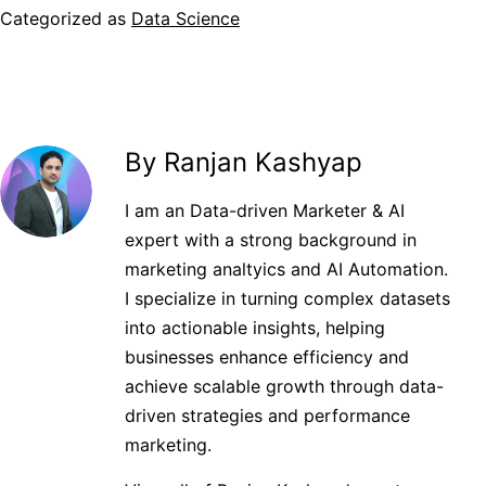
Categorized as
Data Science
By Ranjan Kashyap
I am an Data-driven Marketer & AI
expert with a strong background in
marketing analtyics and AI Automation.
I specialize in turning complex datasets
into actionable insights, helping
businesses enhance efficiency and
achieve scalable growth through data-
driven strategies and performance
marketing.