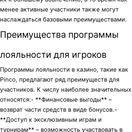
менее активные участники также могут
наслаждаться базовыми преимуществами.
Преимущества программы
лояльности для игроков
Программы лояльности в казино, такие как
Pinco, предлагают ряд преимуществ для
участников. К числу наиболее значительных
относятся:- **Финансовые выгоды** –
возврат части средств в виде бонусов.-
**Доступ к эксклюзивным играм и
турнирам** – возможность участвовать в