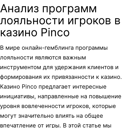
Анализ программ
лояльности игроков в
казино Pinco
В мире онлайн-гемблинга программы
лояльности являются важным
инструментом для удержания клиентов и
формирования их привязанности к казино.
Казино Pinco предлагает интересные
инициативы, направленные на повышение
уровня вовлеченности игроков, которые
могут значительно влиять на общее
впечатление от игры. В этой статье мы