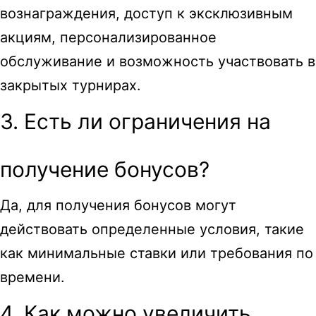
вознаграждения, доступ к эксклюзивным
акциям, персонализированное
обслуживание и возможность участвовать в
закрытых турнирах.
3. Есть ли ограничения на
получение бонусов?
Да, для получения бонусов могут
действовать определенные условия, такие
как минимальные ставки или требования по
времени.
4. Как можно увеличить