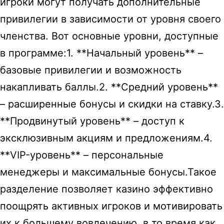
игроки могут получать дополнительные
привилегии в зависимости от уровня своего
членства. Вот основные уровни, доступные
в программе:1. **Начальный уровень** –
базовые привилегии и возможность
накапливать баллы.2. **Средний уровень**
– расширенные бонусы и скидки на ставку.3.
**Продвинутый уровень** – доступ к
эксклюзивным акциям и предложениям.4.
**VIP-уровень** – персональные
менеджеры и максимальные бонусы.Такое
разделение позволяет казино эффективно
поощрять активных игроков и мотивировать
их к большему вовлечению, в то время как