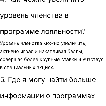
уровень членства в
программе лояльности?
Уровень членства можно увеличить,
активно играя и накапливая баллы,
совершая более крупные ставки и участвуя
в специальных акциях.
5. Где я могу найти больше
информации о программах