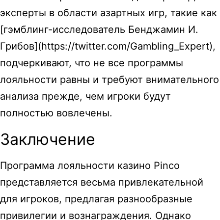
эксперты в области азартных игр, такие как
[гэмблинг-исследователь Бенджамин И.
Грибов](https://twitter.com/Gambling_Expert),
подчеркивают, что не все программы
лояльности равны и требуют внимательного
анализа прежде, чем игроки будут
полностью вовлечены.
Заключение
Программа лояльности казино Pinco
представляется весьма привлекательной
для игроков, предлагая разнообразные
привилегии и вознаграждения. Однако