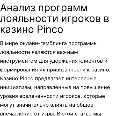
Анализ программ
лояльности игроков в
казино Pinco
В мире онлайн-гемблинга программы
лояльности являются важным
инструментом для удержания клиентов и
формирования их привязанности к казино.
Казино Pinco предлагает интересные
инициативы, направленные на повышение
уровня вовлеченности игроков, которые
могут значительно влиять на общее
впечатление от игры. В этой статье мы