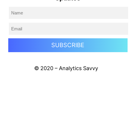
© 2020 – Analytics Savvy