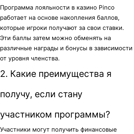
Программа лояльности в казино Pinco
работает на основе накопления баллов,
которые игроки получают за свои ставки.
Эти баллы затем можно обменять на
различные награды и бонусы в зависимости
от уровня членства.
2. Какие преимущества я
получу, если стану
участником программы?
Участники могут получить финансовые