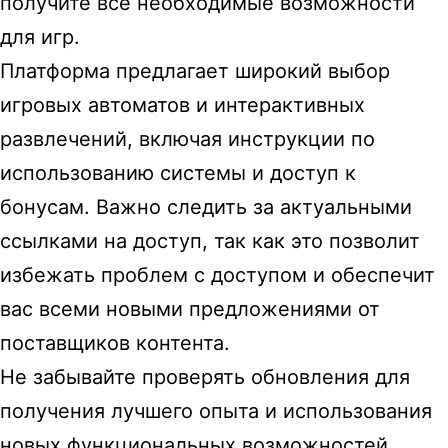
получите все необходимые возможности
для игр.
Платформа предлагает широкий выбор
игровых автоматов и интерактивных
развлечений, включая инструкции по
использованию системы и доступ к
бонусам. Важно следить за актуальными
ссылками на доступ, так как это позволит
избежать проблем с доступом и обеспечит
вас всеми новыми предложениями от
поставщиков контента.
Не забывайте проверять обновления для
получения лучшего опыта и использования
новых функциональных возможностей,