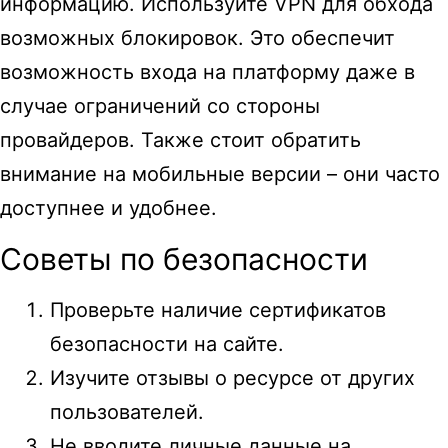
информацию. Используйте VPN для обхода
возможных блокировок. Это обеспечит
возможность входа на платформу даже в
случае ограничений со стороны
провайдеров. Также стоит обратить
внимание на мобильные версии – они часто
доступнее и удобнее.
Советы по безопасности
Проверьте наличие сертификатов
безопасности на сайте.
Изучите отзывы о ресурсе от других
пользователей.
Не вводите личные данные на