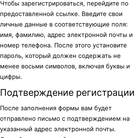
Чтобы зарегистрироваться, перейдите по
предоставленной ссылке. Введите свои
личные данные в соответствующие поля:
имя, фамилию, адрес электронной почты и
номер телефона. После этого установите
пароль, который должен содержать не
менее восьми символов, включая буквы и
цифры.
Подтверждение регистрации
После заполнения формы вам будет
отправлено письмо с подтверждением на
указанный адрес электронной почты.