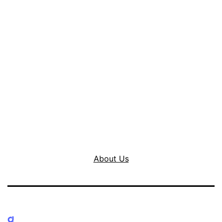
About Us