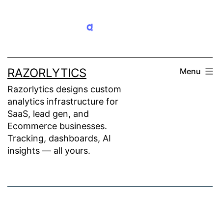
Skip
to
content
RAZORLYTICS
Menu
Razorlytics designs custom
analytics infrastructure for
SaaS, lead gen, and
Ecommerce businesses.
Tracking, dashboards, AI
insights — all yours.