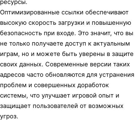
ресурсы.
Оптимизированные ссылки обеспечивают
высокую скорость загрузки и повышенную
безопасность при входе. Это значит, что вы
не только получаете доступ к актуальным
играм, но и можете быть уверены в защите
своих данных. Современные версии таких
адресов часто обновляются для устранения
проблем и совершенных доработок
системы, что улучшает игровой опыт и
защищает пользователей от возможных
угроз.