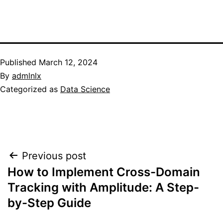
Published
March 12, 2024
By
admlnlx
Categorized as
Data Science
Previous post
Post
How to Implement Cross-Domain
navigation
Tracking with Amplitude: A Step-
by-Step Guide