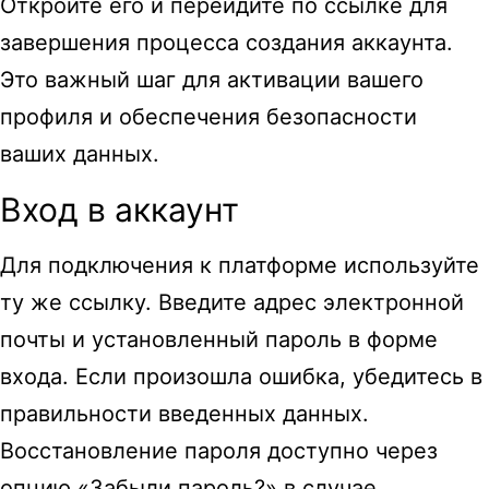
Откройте его и перейдите по ссылке для
завершения процесса создания аккаунта.
Это важный шаг для активации вашего
профиля и обеспечения безопасности
ваших данных.
Вход в аккаунт
Для подключения к платформе используйте
ту же ссылку. Введите адрес электронной
почты и установленный пароль в форме
входа. Если произошла ошибка, убедитесь в
правильности введенных данных.
Восстановление пароля доступно через
опцию «Забыли пароль?» в случае