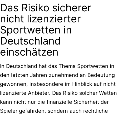
Das Risiko sicherer
nicht lizenzierter
Sportwetten in
Deutschland
einschätzen
In Deutschland hat das Thema Sportwetten in
den letzten Jahren zunehmend an Bedeutung
gewonnen, insbesondere im Hinblick auf nicht
lizenzierte Anbieter. Das Risiko solcher Wetten
kann nicht nur die finanzielle Sicherheit der
Spieler gefährden, sondern auch rechtliche