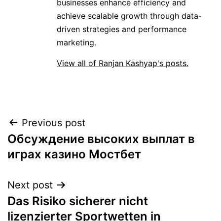
businesses enhance efficiency and
achieve scalable growth through data-
driven strategies and performance
marketing.
View all of Ranjan Kashyap's posts.
Previous post
Post
Обсуждение высоких выплат в
navigation
играх казино Мостбет
Next post
Das Risiko sicherer nicht
lizenzierter Sportwetten in