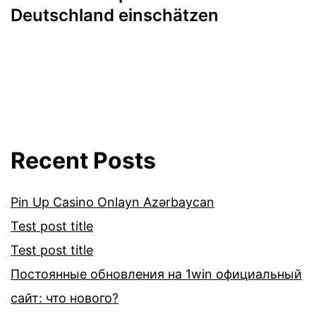
Deutschland einschätzen
Recent Posts
Pin Up Casino Onlayn Azərbaycan
Test post title
Test post title
Постоянные обновления на 1win официальный
сайт: что нового?