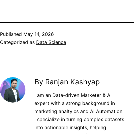
Published
May 14, 2026
Categorized as
Data Science
By Ranjan Kashyap
I am an Data-driven Marketer & AI
expert with a strong background in
marketing analtyics and AI Automation.
I specialize in turning complex datasets
into actionable insights, helping