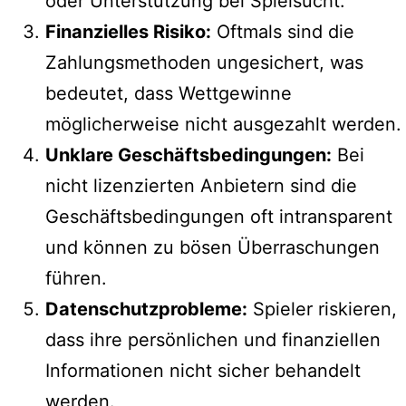
oder Unterstützung bei Spielsucht.
Finanzielles Risiko:
Oftmals sind die
Zahlungsmethoden ungesichert, was
bedeutet, dass Wettgewinne
möglicherweise nicht ausgezahlt werden.
Unklare Geschäftsbedingungen:
Bei
nicht lizenzierten Anbietern sind die
Geschäftsbedingungen oft intransparent
und können zu bösen Überraschungen
führen.
Datenschutzprobleme:
Spieler riskieren,
dass ihre persönlichen und finanziellen
Informationen nicht sicher behandelt
werden.