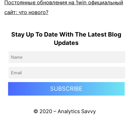
Постоянные обновления на 1win официальный
сайт: что нового?
Stay Up To Date With The Latest Blog
Updates
© 2020 – Analytics Savvy