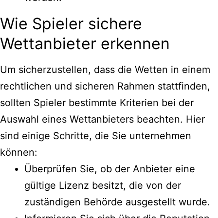
Wie Spieler sichere
Wettanbieter erkennen
Um sicherzustellen, dass die Wetten in einem
rechtlichen und sicheren Rahmen stattfinden,
sollten Spieler bestimmte Kriterien bei der
Auswahl eines Wettanbieters beachten. Hier
sind einige Schritte, die Sie unternehmen
können:
Überprüfen Sie, ob der Anbieter eine
gültige Lizenz besitzt, die von der
zuständigen Behörde ausgestellt wurde.