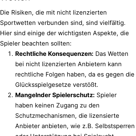
Die Risiken, die mit nicht lizenzierten
Sportwetten verbunden sind, sind vielfältig.
Hier sind einige der wichtigsten Aspekte, die
Spieler beachten sollten:
Rechtliche Konsequenzen:
Das Wetten
bei nicht lizenzierten Anbietern kann
rechtliche Folgen haben, da es gegen die
Glücksspielgesetze verstößt.
Mangelnder Spielerschutz:
Spieler
haben keinen Zugang zu den
Schutzmechanismen, die lizensierte
Anbieter anbieten, wie z.B. Selbstsperren