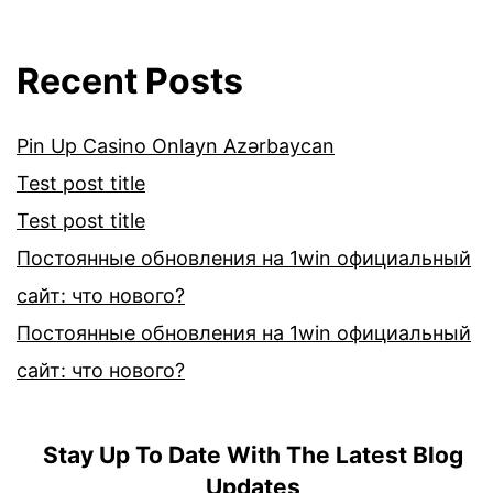
Recent Posts
Pin Up Casino Onlayn Azərbaycan
Test post title
Test post title
Постоянные обновления на 1win официальный
сайт: что нового?
Постоянные обновления на 1win официальный
сайт: что нового?
Stay Up To Date With The Latest Blog
Updates