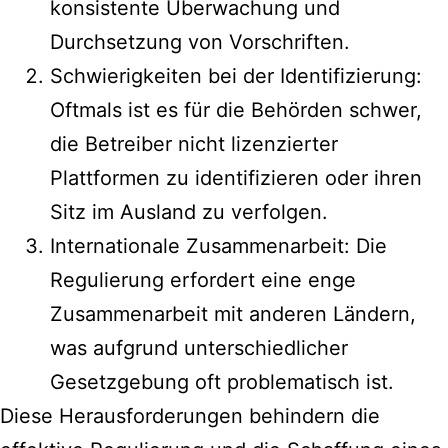
konsistente Überwachung und
Durchsetzung von Vorschriften.
Schwierigkeiten bei der Identifizierung:
Oftmals ist es für die Behörden schwer,
die Betreiber nicht lizenzierter
Plattformen zu identifizieren oder ihren
Sitz im Ausland zu verfolgen.
Internationale Zusammenarbeit: Die
Regulierung erfordert eine enge
Zusammenarbeit mit anderen Ländern,
was aufgrund unterschiedlicher
Gesetzgebung oft problematisch ist.
Diese Herausforderungen behindern die