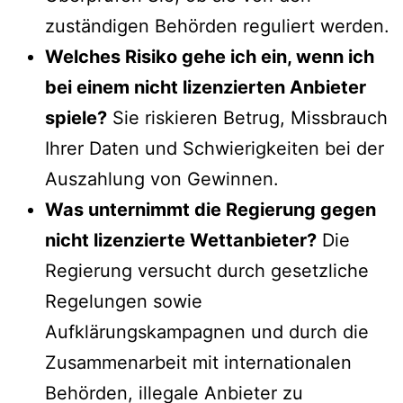
zuständigen Behörden reguliert werden.
Welches Risiko gehe ich ein, wenn ich
bei einem nicht lizenzierten Anbieter
spiele?
Sie riskieren Betrug, Missbrauch
Ihrer Daten und Schwierigkeiten bei der
Auszahlung von Gewinnen.
Was unternimmt die Regierung gegen
nicht lizenzierte Wettanbieter?
Die
Regierung versucht durch gesetzliche
Regelungen sowie
Aufklärungskampagnen und durch die
Zusammenarbeit mit internationalen
Behörden, illegale Anbieter zu