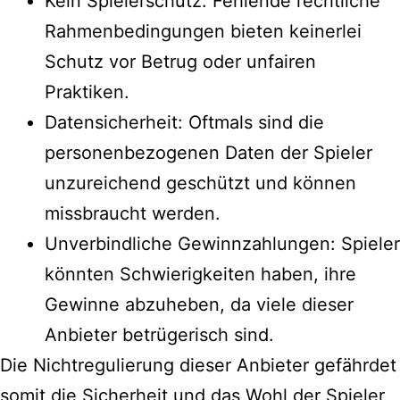
Kein Spielerschutz: Fehlende rechtliche
Rahmenbedingungen bieten keinerlei
Schutz vor Betrug oder unfairen
Praktiken.
Datensicherheit: Oftmals sind die
personenbezogenen Daten der Spieler
unzureichend geschützt und können
missbraucht werden.
Unverbindliche Gewinnzahlungen: Spieler
könnten Schwierigkeiten haben, ihre
Gewinne abzuheben, da viele dieser
Anbieter betrügerisch sind.
Die Nichtregulierung dieser Anbieter gefährdet
somit die Sicherheit und das Wohl der Spieler