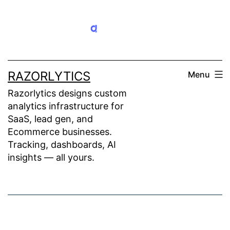
Skip
to
content
RAZORLYTICS
Menu
Razorlytics designs custom
analytics infrastructure for
SaaS, lead gen, and
Ecommerce businesses.
Tracking, dashboards, AI
insights — all yours.