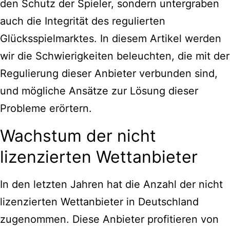
den Schutz der Spieler, sondern untergraben
auch die Integrität des regulierten
Glücksspielmarktes. In diesem Artikel werden
wir die Schwierigkeiten beleuchten, die mit der
Regulierung dieser Anbieter verbunden sind,
und mögliche Ansätze zur Lösung dieser
Probleme erörtern.
Wachstum der nicht
lizenzierten Wettanbieter
In den letzten Jahren hat die Anzahl der nicht
lizenzierten Wettanbieter in Deutschland
zugenommen. Diese Anbieter profitieren von