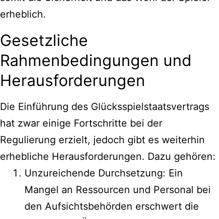
erheblich.
Gesetzliche
Rahmenbedingungen und
Herausforderungen
Die Einführung des Glücksspielstaatsvertrags
hat zwar einige Fortschritte bei der
Regulierung erzielt, jedoch gibt es weiterhin
erhebliche Herausforderungen. Dazu gehören:
Unzureichende Durchsetzung: Ein
Mangel an Ressourcen und Personal bei
den Aufsichtsbehörden erschwert die