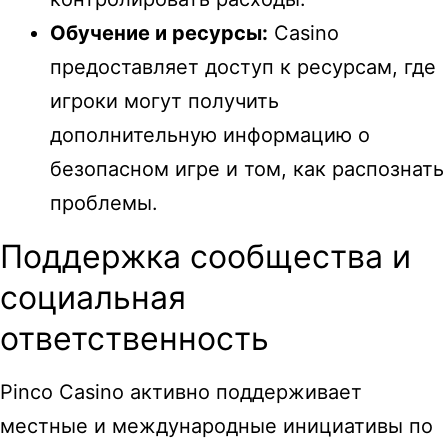
Обучение и ресурсы:
Casino
предоставляет доступ к ресурсам, где
игроки могут получить
дополнительную информацию о
безопасном игре и том, как распознать
проблемы.
Поддержка сообщества и
социальная
ответственность
Pinco Casino активно поддерживает
местные и международные инициативы по