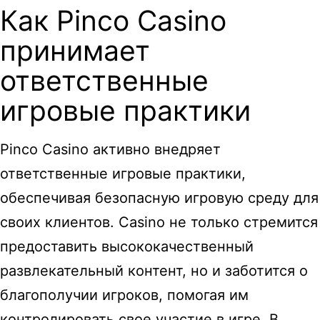
Как Pinco Casino
принимает
ответственные
игровые практики
Pinco Casino активно внедряет
ответственные игровые практики,
обеспечивая безопасную игровую среду для
своих клиентов. Casino не только стремится
предоставить высококачественный
развлекательный контент, но и заботится о
благополучии игроков, помогая им
контролировать свое участие в игре. В