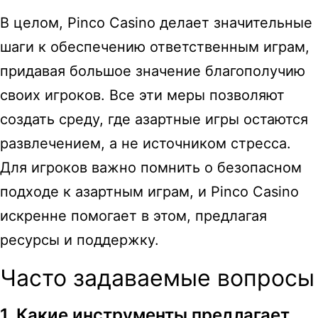
В целом, Pinco Casino делает значительные
шаги к обеспечению ответственным играм,
придавая большое значение благополучию
своих игроков. Все эти меры позволяют
создать среду, где азартные игры остаются
развлечением, а не источником стресса.
Для игроков важно помнить о безопасном
подходе к азартным играм, и Pinco Casino
искренне помогает в этом, предлагая
ресурсы и поддержку.
Часто задаваемые вопросы
1. Какие инструменты предлагает