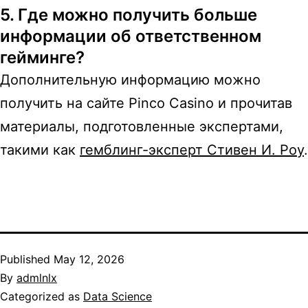
5. Где можно получить больше
информации об ответственном
гейминге?
Дополнительную информацию можно
получить на сайте Pinco Casino и прочитав
материалы, подготовленные экспертами,
такими как
гемблинг-эксперт Стивен И. Роу
.
Published
May 12, 2026
By
admlnlx
Categorized as
Data Science