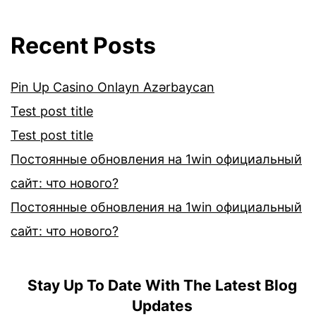
Recent Posts
Pin Up Casino Onlayn Azərbaycan
Test post title
Test post title
Постоянные обновления на 1win официальный
сайт: что нового?
Постоянные обновления на 1win официальный
сайт: что нового?
Stay Up To Date With The Latest Blog
Updates