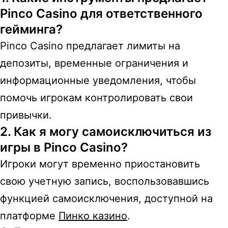
Pinco Casino для ответственного
гейминга?
Pinco Casino предлагает лимиты на
депозиты, временные ограничения и
информационные уведомления, чтобы
помочь игрокам контролировать свои
привычки.
2. Как я могу самоисключиться из
игры в Pinco Casino?
Игроки могут временно приостановить
свою учетную запись, воспользовавшись
функцией самоисключения, доступной на
платформе
Пинко казино
.