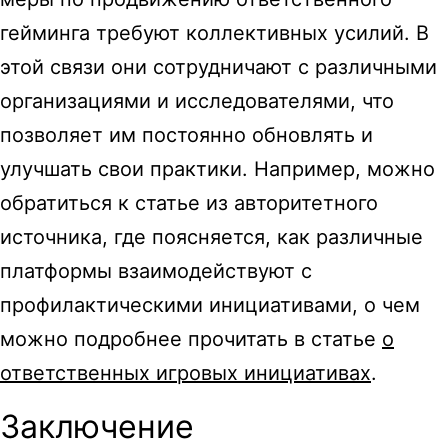
гейминга требуют коллективных усилий. В
этой связи они сотрудничают с различными
организациями и исследователями, что
позволяет им постоянно обновлять и
улучшать свои практики. Например, можно
обратиться к статье из авторитетного
источника, где поясняется, как различные
платформы взаимодействуют с
профилактическими инициативами, о чем
можно подробнее прочитать в статье
о
ответственных игровых инициативах
.
Заключение