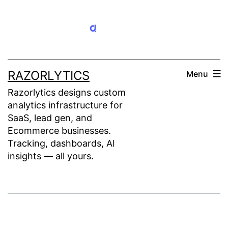
Skip
to
content
RAZORLYTICS
Menu
Razorlytics designs custom
analytics infrastructure for
SaaS, lead gen, and
Ecommerce businesses.
Tracking, dashboards, AI
insights — all yours.