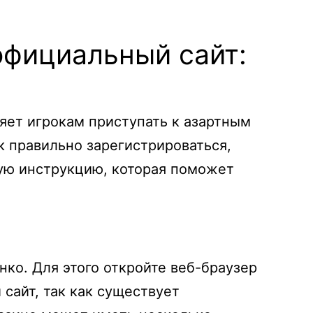
официальный сайт:
яет игрокам приступать к азартным
ак правильно зарегистрироваться,
ую инструкцию, которая поможет
ко. Для этого откройте веб-браузер
 сайт, так как существует