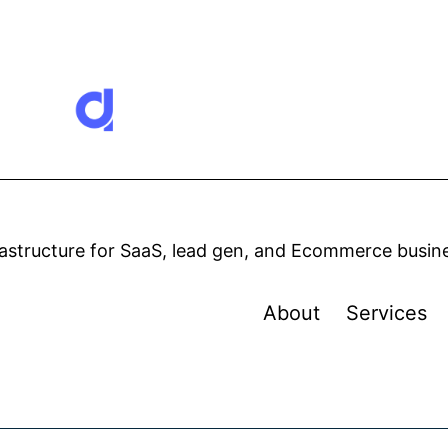
rastructure for SaaS, lead gen, and Ecommerce busine
About
Services