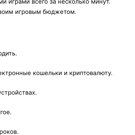
и играми всего за несколько минут.
своим игровым бюджетом.
рдить.
ектронные кошельки и криптовалюту.
устройствах.
гое.
роков.