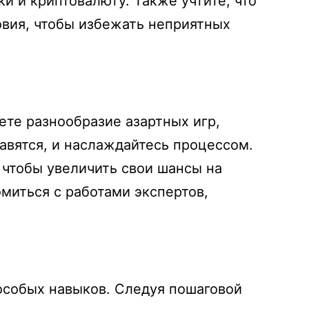
 и криптовалюту. Также учтите, что
овия, чтобы избежать неприятных
ете разнообразие азартных игр,
равятся, и наслаждайтесь процессом.
 чтобы увеличить свои шансы на
миться с работами экспертов,
 особых навыков. Следуя пошаговой