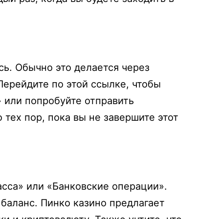
ь. Обычно это делается через
Перейдите по этой ссылке, чтобы
» или попробуйте отправить
 тех пор, пока вы не завершите этот
асса» или «Банковские операции».
 баланс. Пинко казино предлагает