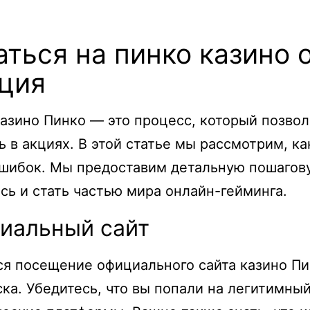
аться на пинко казино 
ция
азино Пинко — это процесс, который позвол
ь в акциях. В этой статье мы рассмотрим, к
шибок. Мы предоставим детальную пошагов
сь и стать частью мира онлайн-гейминга.
циальный сайт
я посещение официального сайта казино Пин
ска. Убедитесь, что вы попали на легитимный