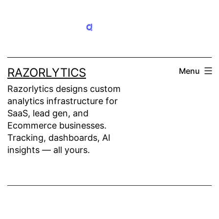
Skip
to
content
RAZORLYTICS
Menu
Razorlytics designs custom
analytics infrastructure for
SaaS, lead gen, and
Ecommerce businesses.
Tracking, dashboards, AI
insights — all yours.