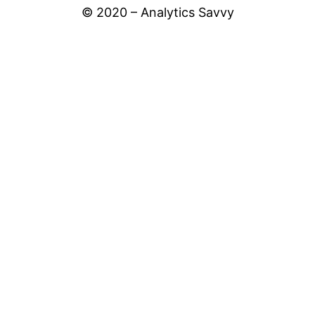
© 2020 – Analytics Savvy