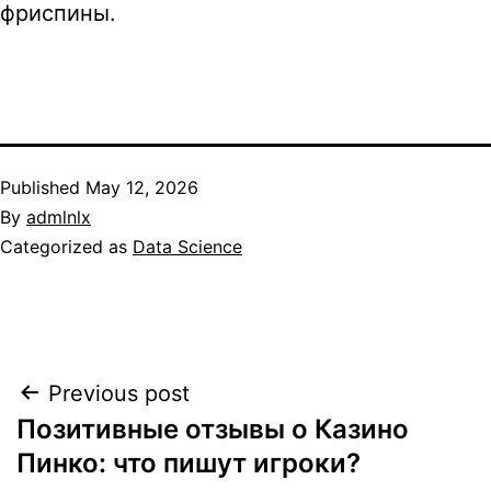
фриспины.
Published
May 12, 2026
By
admlnlx
Categorized as
Data Science
Previous post
Post
Позитивные отзывы о Казино
navigation
Пинко: что пишут игроки?