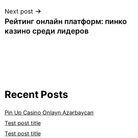
Next post
Рейтинг онлайн платформ: пинко
казино среди лидеров
Recent Posts
Pin Up Casino Onlayn Azərbaycan
Test post title
Test post title