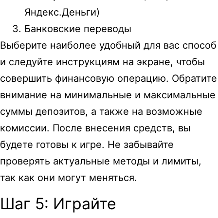
Яндекс.Деньги)
Банковские переводы
Выберите наиболее удобный для вас способ
и следуйте инструкциям на экране, чтобы
совершить финансовую операцию. Обратите
внимание на минимальные и максимальные
суммы депозитов, а также на возможные
комиссии. После внесения средств, вы
будете готовы к игре. Не забывайте
проверять актуальные методы и лимиты,
так как они могут меняться.
Шаг 5: Играйте