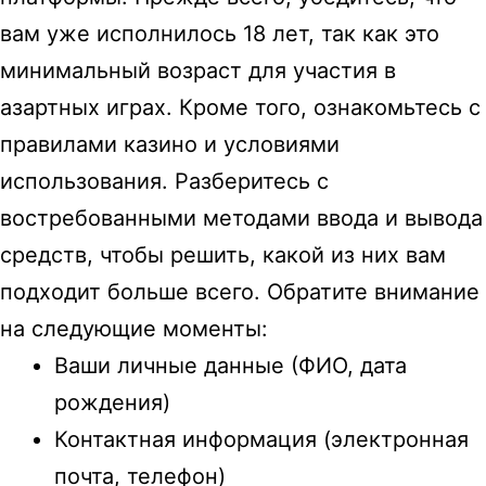
вам уже исполнилось 18 лет, так как это
минимальный возраст для участия в
азартных играх. Кроме того, ознакомьтесь с
правилами казино и условиями
использования. Разберитесь с
востребованными методами ввода и вывода
средств, чтобы решить, какой из них вам
подходит больше всего. Обратите внимание
на следующие моменты:
Ваши личные данные (ФИО, дата
рождения)
Контактная информация (электронная
почта, телефон)