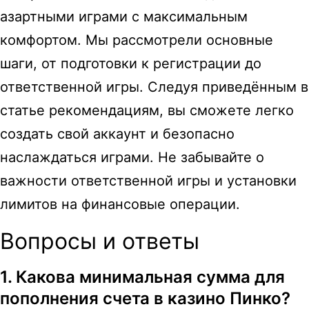
азартными играми с максимальным
комфортом. Мы рассмотрели основные
шаги, от подготовки к регистрации до
ответственной игры. Следуя приведённым в
статье рекомендациям, вы сможете легко
создать свой аккаунт и безопасно
наслаждаться играми. Не забывайте о
важности ответственной игры и установки
лимитов на финансовые операции.
Вопросы и ответы
1. Какова минимальная сумма для
пополнения счета в казино Пинко?