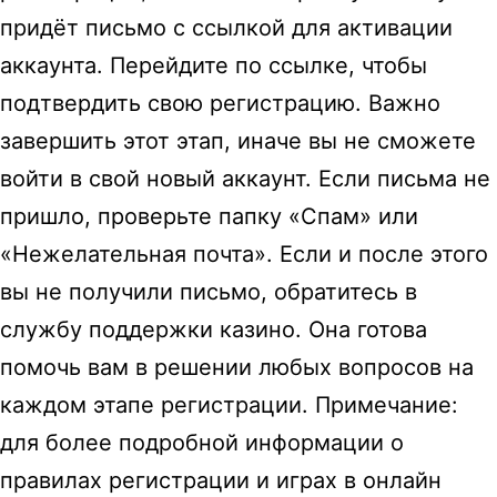
придёт письмо с ссылкой для активации
аккаунта. Перейдите по ссылке, чтобы
подтвердить свою регистрацию. Важно
завершить этот этап, иначе вы не сможете
войти в свой новый аккаунт. Если письма не
пришло, проверьте папку «Спам» или
«Нежелательная почта». Если и после этого
вы не получили письмо, обратитесь в
службу поддержки казино. Она готова
помочь вам в решении любых вопросов на
каждом этапе регистрации. Примечание:
для более подробной информации о
правилах регистрации и играх в онлайн