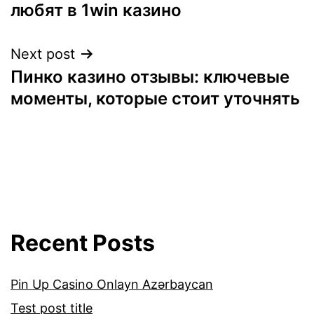
navigation
любят в 1win казино
Next post
Пинко казино отзывы: ключевые
моменты, которые стоит уточнять
Recent Posts
Pin Up Casino Onlayn Azərbaycan
Test post title