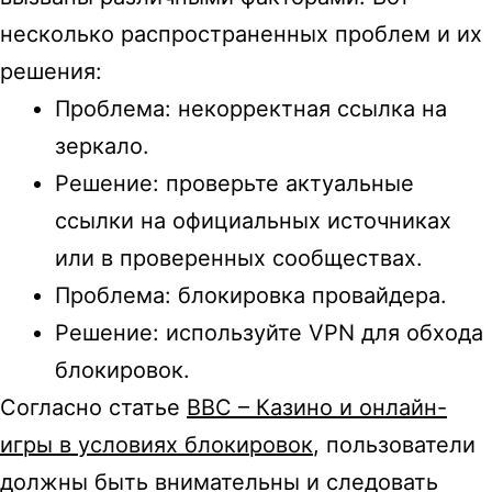
несколько распространенных проблем и их
решения:
Проблема: некорректная ссылка на
зеркало.
Решение: проверьте актуальные
ссылки на официальных источниках
или в проверенных сообществах.
Проблема: блокировка провайдера.
Решение: используйте VPN для обхода
блокировок.
Согласно статье
BBC – Казино и онлайн-
игры в условиях блокировок
, пользователи
должны быть внимательны и следовать