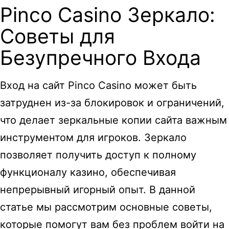
Pinco Casino Зеркало:
Советы для
Безупречного Входа
Вход на сайт Pinco Casino может быть
затруднен из-за блокировок и ограничений,
что делает зеркальные копии сайта важным
инструментом для игроков. Зеркало
позволяет получить доступ к полному
функционалу казино, обеспечивая
непрерывный игорный опыт. В данной
статье мы рассмотрим основные советы,
которые помогут вам без проблем войти на