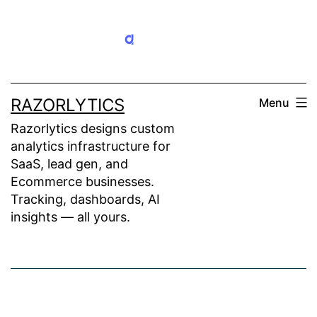
Skip
to
content
RAZORLYTICS
Menu
Razorlytics designs custom
analytics infrastructure for
SaaS, lead gen, and
Ecommerce businesses.
Tracking, dashboards, AI
insights — all yours.