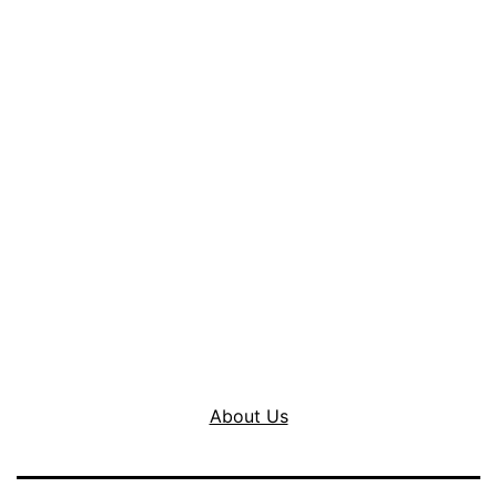
About Us