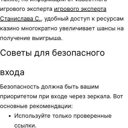
игрового эксперта
игрового эксперта
Станислава С.
, удобный доступ к ресурсам
казино многократно увеличивает шансы на
получение выигрыша.
Советы для безопасного
входа
Безопасность должна быть вашим
приоритетом при входе через зеркала. Вот
основные рекомендации:
Используйте только проверенные
ссылки.