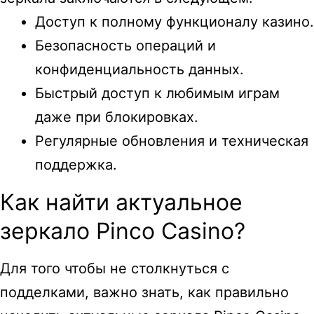
Доступ к полному функционалу казино.
Безопасность операций и
конфиденциальность данных.
Быстрый доступ к любимым играм
даже при блокировках.
Регулярные обновления и техническая
поддержка.
Как найти актуальное
зеркало Pinco Casino?
Для того чтобы не столкнуться с
подделками, важно знать, как правильно