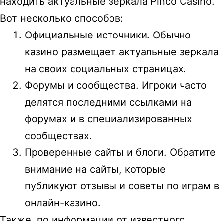
находить актуальные зеркала Pinco Casino.
Вот несколько способов:
Официальные источники. Обычно
казино размещает актуальные зеркала
на своих социальных страницах.
Форумы и сообщества. Игроки часто
делятся последними ссылками на
форумах и в специализированных
сообществах.
Проверенные сайты и блоги. Обратите
внимание на сайты, которые
публикуют отзывы и советы по играм в
онлайн-казино.
Также, по информации от известного