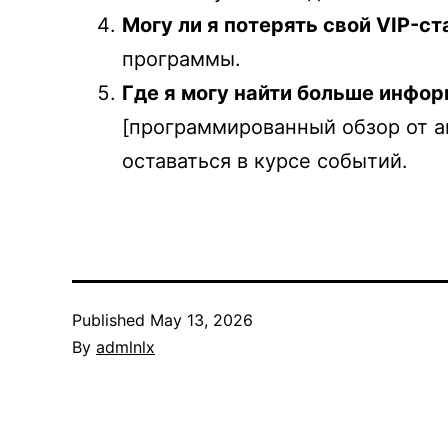
Могу ли я потерять свой VIP-ст
программы.
Где я могу найти больше инфо
[программированный обзор от ав
оставаться в курсе событий.
Published
May 13, 2026
By
admlnlx