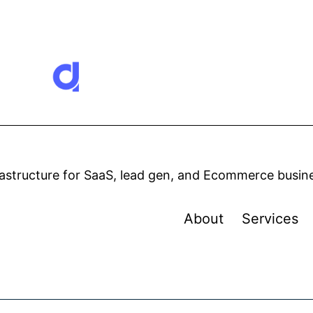
rastructure for SaaS, lead gen, and Ecommerce busine
About
Services