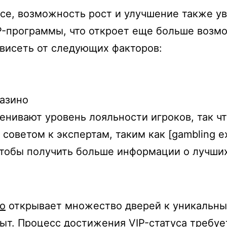
усе, возможность рост и улучшение также у
P-программы, что откроет еще больше возм
ависеть от следующих факторов:
азино
енивают уровень лояльности игроков, так ч
советом к экспертам, таким как [gambling ex
), чтобы получить больше информации о лучши
о
открывает множество дверей к уникальны
ыт. Процесс достижения VIP-статуса требуе