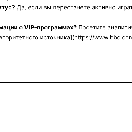
атус?
Да, если вы перестанете активно игра
рмации о VIP-программах?
Посетите аналитич
торитетного источника](https://www.bbc.co