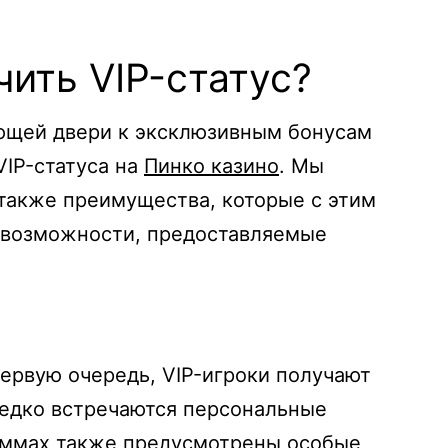
чить VIP-статус?
ающей двери к эксклюзивным бонусам
VIP-статуса на
Пинко казино
. Мы
 также преимущества, которые с этим
ь возможности, предоставляемые
ервую очередь, VIP-игроки получают
редко встречаются персональные
аммах также предусмотрены особые