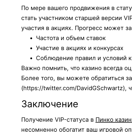
По мере вашего продвижения в стат
стать участником старшей версии VI
участия в акциях. Прогресс может з
Частота и объем ставок
Участие в акциях и конкурсах
Соблюдение правил и условий к
Важно помнить, что казино всегда оц
Более того, вы можете обратиться за 
(https://twitter.com/DavidGSchwartz
Заключение
Получение VIP-статуса в
Пинко казин
несомненно обогатит ваш игровой оп