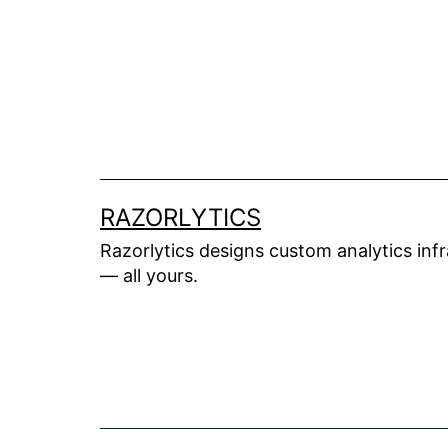
Skip
to
content
RAZORLYTICS
Razorlytics designs custom analytics inf
— all yours.