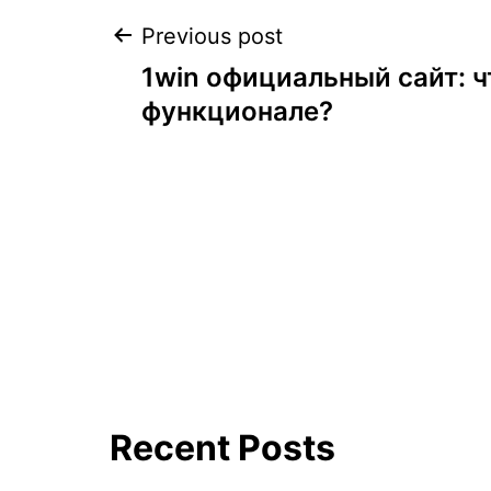
Previous post
Post
1win официальный сайт: ч
navigation
функционале?
Recent Posts