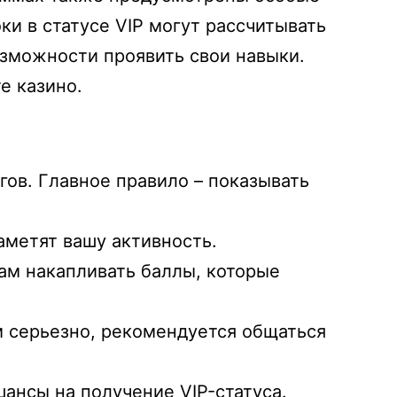
ки в статусе VIP могут рассчитывать
озможности проявить свои навыки.
е казино.
ов. Главное правило – показывать
аметят вашу активность.
ам накапливать баллы, которые
 серьезно, рекомендуется общаться
ансы на получение VIP-статуса.