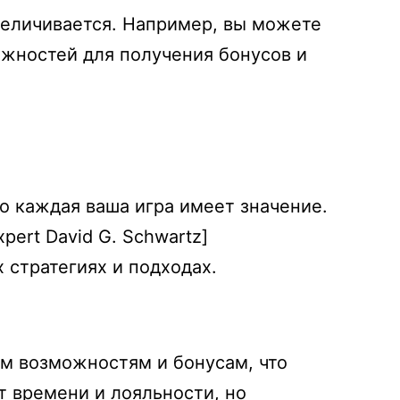
величивается. Например, вы можете
ожностей для получения бонусов и
то каждая ваша игра имеет значение.
pert David G. Schwartz]
х стратегиях и подходах.
м возможностям и бонусам, что
т времени и лояльности, но