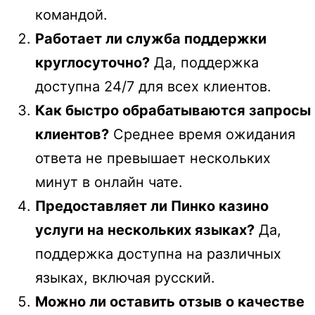
командой.
Работает ли служба поддержки
круглосуточно?
Да, поддержка
доступна 24/7 для всех клиентов.
Как быстро обрабатываются запросы
клиентов?
Среднее время ожидания
ответа не превышает нескольких
минут в онлайн чате.
Предоставляет ли Пинко казино
услуги на нескольких языках?
Да,
поддержка доступна на различных
языках, включая русский.
Можно ли оставить отзыв о качестве