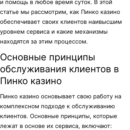
и помощь в любое время суток. В этой
статье мы рассмотрим, как Пинко казино
обеспечивает своих клиентов наивысшим
уровнем сервиса и какие механизмы
находятся за этим процессом.
Основные принципы
обслуживания клиентов в
Пинко казино
Пинко казино основывает свою работу на
комплексном подходе к обслуживанию
клиентов. Основные принципы, которые
лежат в основе их сервиса, включают: