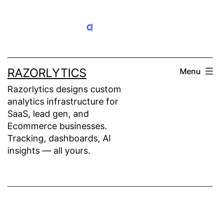
Skip
to
content
RAZORLYTICS
Menu
Razorlytics designs custom
analytics infrastructure for
SaaS, lead gen, and
Ecommerce businesses.
Tracking, dashboards, AI
insights — all yours.