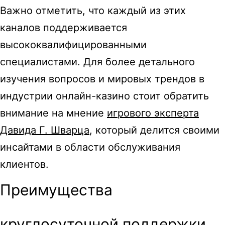
Важно отметить, что каждый из этих
каналов поддерживается
высококвалифицированными
специалистами. Для более детального
изучения вопросов и мировых трендов в
индустрии онлайн-казино стоит обратить
внимание на мнение
игрового эксперта
Давида Г. Шварца
, который делится своими
инсайтами в области обслуживания
клиентов.
Преимущества
круглосуточной поддержки