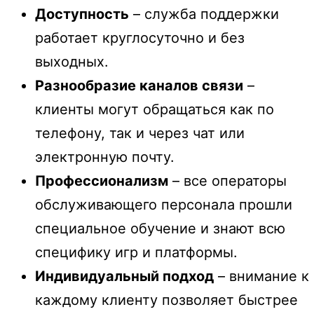
Доступность
– служба поддержки
работает круглосуточно и без
выходных.
Разнообразие каналов связи
–
клиенты могут обращаться как по
телефону, так и через чат или
электронную почту.
Профессионализм
– все операторы
обслуживающего персонала прошли
специальное обучение и знают всю
специфику игр и платформы.
Индивидуальный подход
– внимание к
каждому клиенту позволяет быстрее