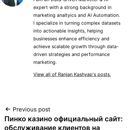
expert with a strong background in
marketing analtyics and AI Automation.
I specialize in turning complex datasets
into actionable insights, helping
businesses enhance efficiency and
achieve scalable growth through data-
driven strategies and performance
marketing.
View all of Ranjan Kashyap's posts.
Previous post
Post
Пинко казино официальный сайт:
navigation
обслуживание клиентов на