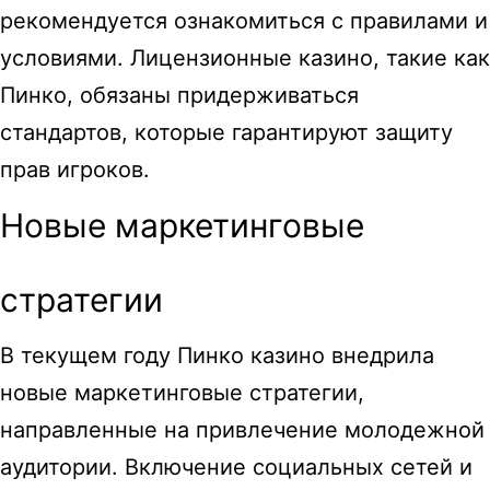
рекомендуется ознакомиться с правилами и
условиями. Лицензионные казино, такие как
Пинко, обязаны придерживаться
стандартов, которые гарантируют защиту
прав игроков.
Новые маркетинговые
стратегии
В текущем году Пинко казино внедрила
новые маркетинговые стратегии,
направленные на привлечение молодежной
аудитории. Включение социальных сетей и