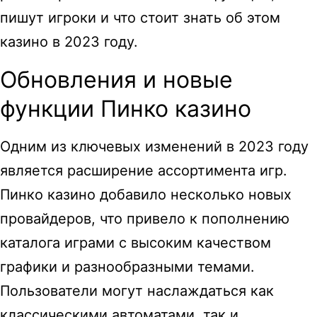
пишут игроки и что стоит знать об этом
казино в 2023 году.
Обновления и новые
функции Пинко казино
Одним из ключевых изменений в 2023 году
является расширение ассортимента игр.
Пинко казино добавило несколько новых
провайдеров, что привело к пополнению
каталога играми с высоким качеством
графики и разнообразными темами.
Пользователи могут наслаждаться как
классическими автоматами, так и