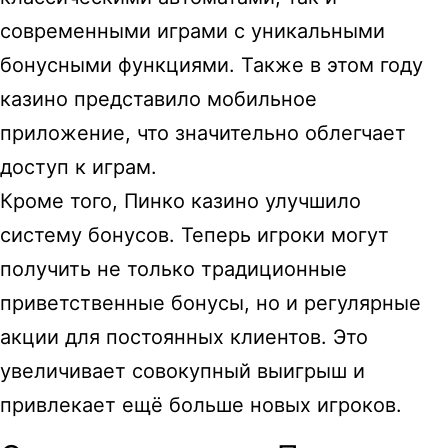
современными играми с уникальными
бонусными функциями. Также в этом году
казино представило мобильное
приложение, что значительно облегчает
доступ к играм.
Кроме того, Пинко казино улучшило
систему бонусов. Теперь игроки могут
получить не только традиционные
приветственные бонусы, но и регулярные
акции для постоянных клиентов. Это
увеличивает совокупный выигрыш и
привлекает ещё больше новых игроков.