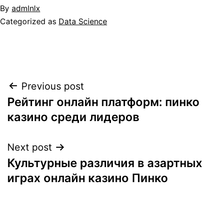
By
admlnlx
Categorized as
Data Science
Previous post
Post
Рейтинг онлайн платформ: пинко
navigation
казино среди лидеров
Next post
Культурные различия в азартных
играх онлайн казино Пинко