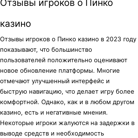
Отзывы игроков о Пинко
казино
Отзывы игроков о Пинко казино в 2023 году
показывают, что большинство
пользователей положительно оценивают
новое обновление платформы. Многие
отмечают улучшенный интерфейс и
быструю навигацию, что делает игру более
комфортной. Однако, как и в любом другом
казино, есть и негативные мнения.
Некоторые игроки жалуются на задержки в
выводе средств и необходимость