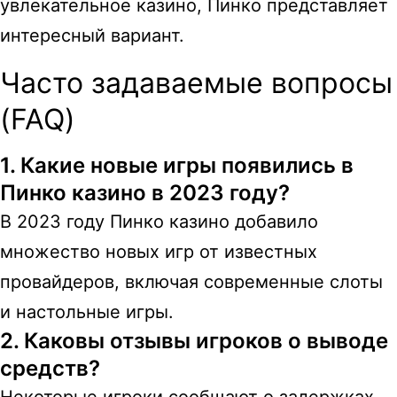
увлекательное казино, Пинко представляет
интересный вариант.
Часто задаваемые вопросы
(FAQ)
1. Какие новые игры появились в
Пинко казино в 2023 году?
В 2023 году Пинко казино добавило
множество новых игр от известных
провайдеров, включая современные слоты
и настольные игры.
2. Каковы отзывы игроков о выводе
средств?
Некоторые игроки сообщают о задержках,