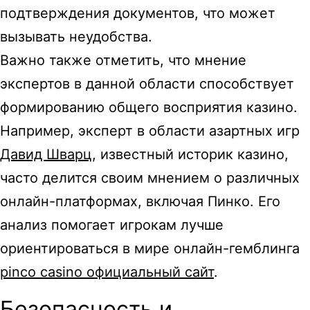
подтверждения документов, что может
вызывать неудобства.
Важно также отметить, что мнение
экспертов в данной области способствует
формированию общего восприятия казино.
Например, эксперт в области азартных игр
Давид Шварц
, известный историк казино,
часто делится своим мнением о различных
онлайн-платформах, включая Пинко. Его
анализ помогает игрокам лучше
ориентироваться в мире онлайн-гемблинга
pinco casino официальный сайт
.
Безопасность и