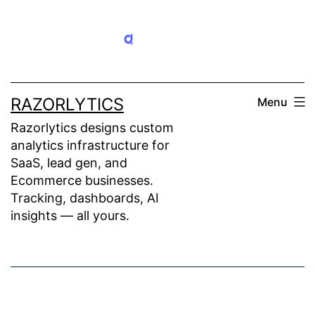
Skip
to
content
RAZORLYTICS
Menu
Razorlytics designs custom
analytics infrastructure for
SaaS, lead gen, and
Ecommerce businesses.
Tracking, dashboards, AI
insights — all yours.