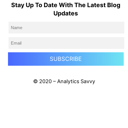
Stay Up To Date With The Latest Blog
Updates
© 2020 – Analytics Savvy