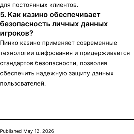
для постоянных клиентов.
5. Как казино обеспечивает
безопасность личных данных
игроков?
Пинко казино применяет современные
технологии шифрования и придерживается
стандартов безопасности, позволяя
обеспечить надежную защиту данных
пользователей.
Published
May 12, 2026