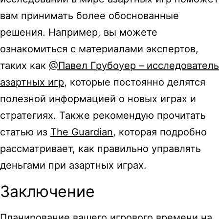
вам принимать более обоснованные
решения. Например, вы можете
ознакомиться с материалами экспертов,
таких как
@Павел Грубоуер – исследователь
азартных игр
, которые постоянно делятся
полезной информацией о новых играх и
стратегиях. Также рекомендую прочитать
статью из
The Guardian
, которая подробно
рассматривает, как правильно управлять
деньгами при азартных играх.
Заключение
Планирование вашего игрового времени на