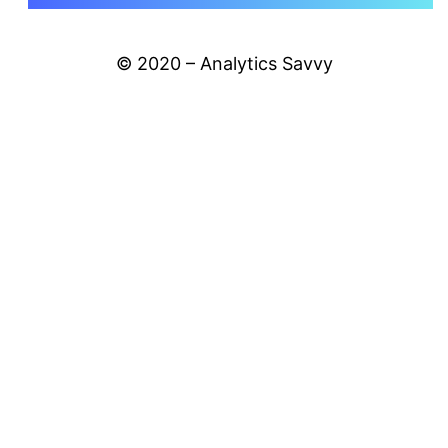
© 2020 – Analytics Savvy