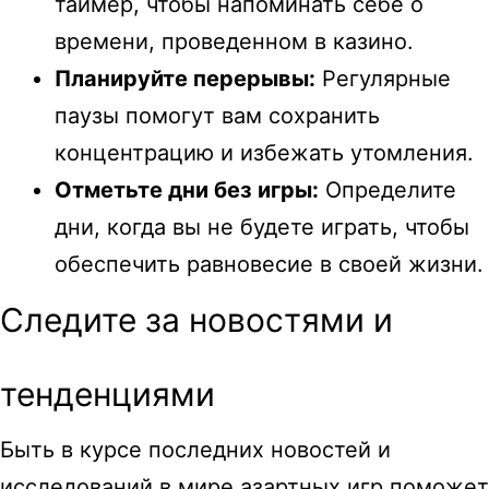
таймер, чтобы напоминать себе о
времени, проведенном в казино.
Планируйте перерывы:
Регулярные
паузы помогут вам сохранить
концентрацию и избежать утомления.
Отметьте дни без игры:
Определите
дни, когда вы не будете играть, чтобы
обеспечить равновесие в своей жизни.
Следите за новостями и
тенденциями
Быть в курсе последних новостей и
исследований в мире азартных игр поможет