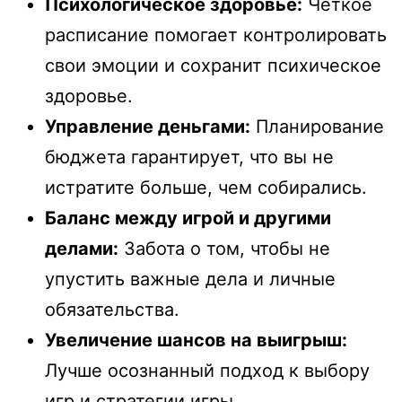
Психологическое здоровье:
Четкое
расписание помогает контролировать
свои эмоции и сохранит психическое
здоровье.
Управление деньгами:
Планирование
бюджета гарантирует, что вы не
истратите больше, чем собирались.
Баланс между игрой и другими
делами:
Забота о том, чтобы не
упустить важные дела и личные
обязательства.
Увеличение шансов на выигрыш:
Лучше осознанный подход к выбору
игр и стратегии игры.