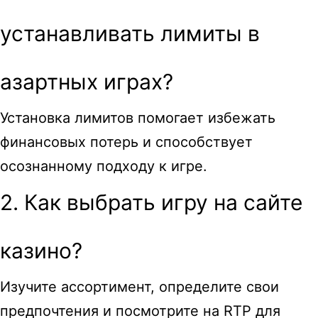
устанавливать лимиты в
азартных играх?
Установка лимитов помогает избежать
финансовых потерь и способствует
осознанному подходу к игре.
2. Как выбрать игру на сайте
казино?
Изучите ассортимент, определите свои
предпочтения и посмотрите на RTP для