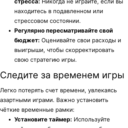
стресса:
Никогда не играйте, если вы
находитесь в подавленном или
стрессовом состоянии.
Регулярно пересматривайте свой
бюджет:
Оценивайте свои расходы и
выигрыши, чтобы скорректировать
свою стратегию игры.
Следите за временем игры
Легко потерять счет времени, увлекаясь
азартными играми. Важно установить
чёткие временные рамки:
Установите таймер:
Используйте