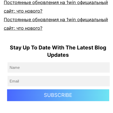
Постоянные обновления на 1win официальный
сайт: что нового?
Постоянные обновления на 1win официальный
сайт: что нового?
Stay Up To Date With The Latest Blog
Updates