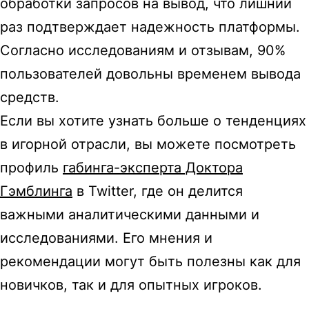
обработки запросов на вывод, что лишний
раз подтверждает надежность платформы.
Согласно исследованиям и отзывам, 90%
пользователей довольны временем вывода
средств.
Если вы хотите узнать больше о тенденциях
в игорной отрасли, вы можете посмотреть
профиль
габинга-эксперта Доктора
Гэмблинга
в Twitter, где он делится
важными аналитическими данными и
исследованиями. Его мнения и
рекомендации могут быть полезны как для
новичков, так и для опытных игроков.