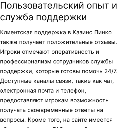
Пользовательский опыт и
служба поддержки
Клиентская поддержка в Казино Пинко
также получает положительные отзывы.
Игроки отмечают оперативность и
профессионализм сотрудников службы
поддержки, которые готовы помочь 24/7.
Доступные каналы связи, такие как чат,
электронная почта и телефон,
предоставляют игрокам возможность
получать своевременные ответы на
вопросы. Кроме того, на сайте имеется