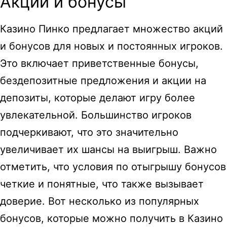
Акции и бонусы
Казино Пинко предлагает множество акций
и бонусов для новых и постоянных игроков.
Это включает приветственные бонусы,
бездепозитные предложения и акции на
депозиты, которые делают игру более
увлекательной. Большинство игроков
подчеркивают, что это значительно
увеличивает их шансы на выигрыш. Важно
отметить, что условия по отыгрышу бонусов
четкие и понятные, что также вызывает
доверие. Вот несколько из популярных
бонусов, которые можно получить в Казино