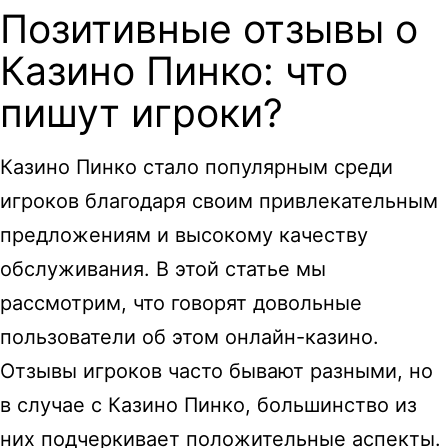
Позитивные отзывы о
Казино Пинко: что
пишут игроки?
Казино Пинко стало популярным среди
игроков благодаря своим привлекательным
предложениям и высокому качеству
обслуживания. В этой статье мы
рассмотрим, что говорят довольные
пользователи об этом онлайн-казино.
Отзывы игроков часто бывают разными, но
в случае с Казино Пинко, большинство из
них подчеркивает положительные аспекты.