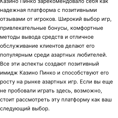
Казино Пинко зарекомендовало себя как
надежная платформа с позитивными
отзывами от игроков. Широкий выбор игр,
привлекательные бонусы, комфортные
методы вывода средств и отличное
обслуживание клиентов делают его
популярным среди азартных любителей.
Все эти аспекты создают позитивный
имидж Казино Пинко и способствуют его
росту на рынке азартных игр. Если вы еще
не пробовали играть здесь, возможно,
стоит рассмотреть эту платформу как ваш
следующий выбор.