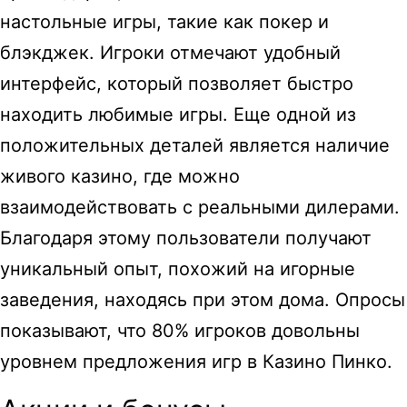
настольные игры, такие как покер и
блэкджек. Игроки отмечают удобный
интерфейс, который позволяет быстро
находить любимые игры. Еще одной из
положительных деталей является наличие
живого казино, где можно
взаимодействовать с реальными дилерами.
Благодаря этому пользователи получают
уникальный опыт, похожий на игорные
заведения, находясь при этом дома. Опросы
показывают, что 80% игроков довольны
уровнем предложения игр в Казино Пинко.