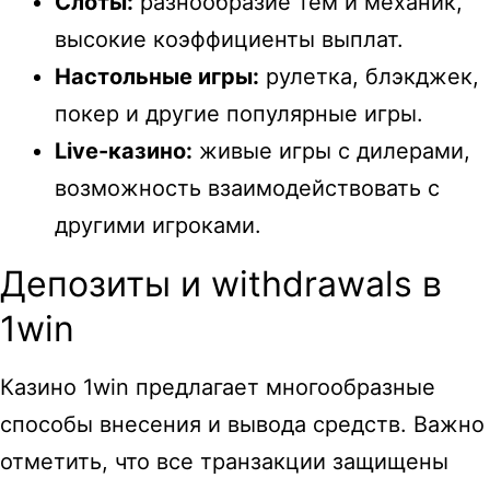
Слоты:
разнообразие тем и механик,
высокие коэффициенты выплат.
Настольные игры:
рулетка, блэкджек,
покер и другие популярные игры.
Live-казино:
живые игры с дилерами,
возможность взаимодействовать с
другими игроками.
Депозиты и withdrawals в
1win
Казино 1win предлагает многообразные
способы внесения и вывода средств. Важно
отметить, что все транзакции защищены