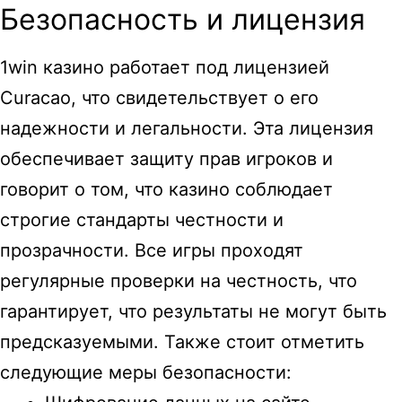
Безопасность и лицензия
1win казино работает под лицензией
Curacao, что свидетельствует о его
надежности и легальности. Эта лицензия
обеспечивает защиту прав игроков и
говорит о том, что казино соблюдает
строгие стандарты честности и
прозрачности. Все игры проходят
регулярные проверки на честность, что
гарантирует, что результаты не могут быть
предсказуемыми. Также стоит отметить
следующие меры безопасности: