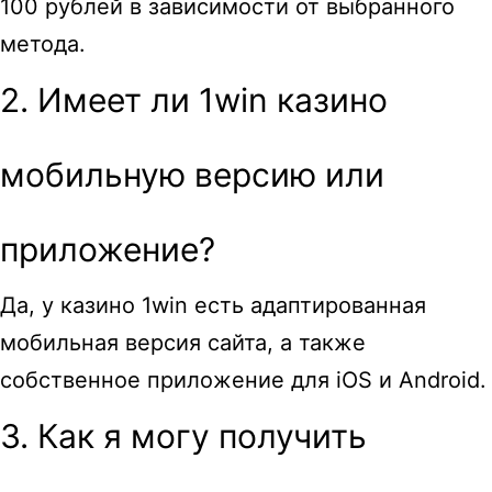
100 рублей в зависимости от выбранного
метода.
2. Имеет ли 1win казино
мобильную версию или
приложение?
Да, у казино 1win есть адаптированная
мобильная версия сайта, а также
собственное приложение для iOS и Android.
3. Как я могу получить