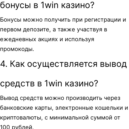
бонусы в 1win казино?
Бонусы можно получить при регистрации и
первом депозите, а также участвуя в
ежедневных акциях и используя
промокоды.
4. Как осуществляется вывод
средств в 1win казино?
Вывод средств можно производить через
банковские карты, электронные кошельки и
криптовалюты, с минимальной суммой от
100 рублей.