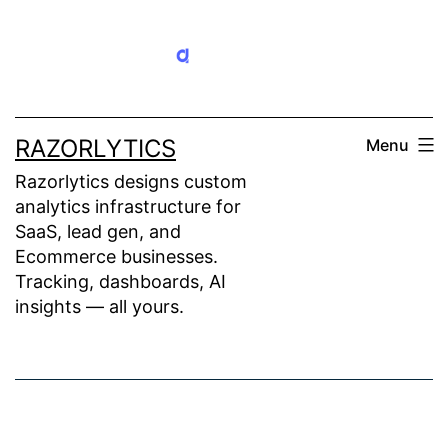
Skip
to
content
RAZORLYTICS
Menu
Razorlytics designs custom
analytics infrastructure for
SaaS, lead gen, and
Ecommerce businesses.
Tracking, dashboards, AI
insights — all yours.