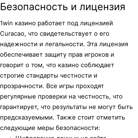
Безопасность и лицензия
1win казино работает под лицензией
Curacao, что свидетельствует о его
надежности и легальности. Эта лицензия
обеспечивает защиту прав игроков и
говорит о том, что казино соблюдает
строгие стандарты честности и
прозрачности. Все игры проходят
регулярные проверки на честность, что
гарантирует, что результаты не могут быть
предсказуемыми. Также стоит отметить
следующие меры безопасности: