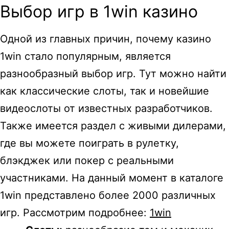
Выбор игр в 1win казино
Одной из главных причин, почему казино
1win стало популярным, является
разнообразный выбор игр. Тут можно найти
как классические слоты, так и новейшие
видеослоты от известных разработчиков.
Также имеется раздел с живыми дилерами,
где вы можете поиграть в рулетку,
блэкджек или покер с реальными
участниками. На данный момент в каталоге
1win представлено более 2000 различных
игр. Рассмотрим подробнее:
1win