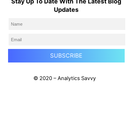
Stay Up To Date With The Latest Blog
Updates
© 2020 – Analytics Savvy