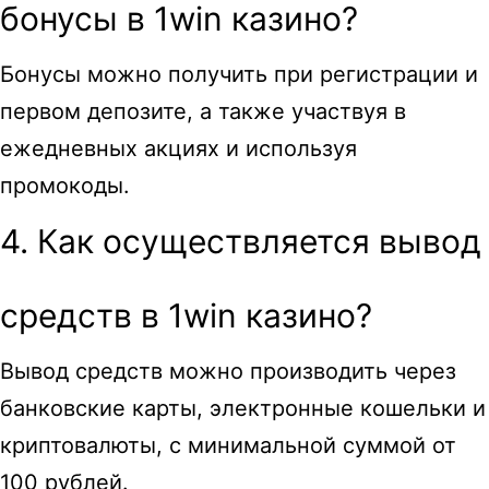
бонусы в 1win казино?
Бонусы можно получить при регистрации и
первом депозите, а также участвуя в
ежедневных акциях и используя
промокоды.
4. Как осуществляется вывод
средств в 1win казино?
Вывод средств можно производить через
банковские карты, электронные кошельки и
криптовалюты, с минимальной суммой от
100 рублей.