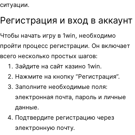
ситуации.
Регистрация и вход в аккаунт
Чтобы начать игру в 1win, необходимо
пройти процесс регистрации. Он включает
всего несколько простых шагов:
Зайдите на сайт казино 1win.
Нажмите на кнопку “Регистрация”.
Заполните необходимые поля:
электронная почта, пароль и личные
данные.
Подтвердите регистрацию через
электронную почту.