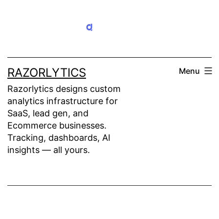
Skip
to
content
RAZORLYTICS
Menu
Razorlytics designs custom
analytics infrastructure for
SaaS, lead gen, and
Ecommerce businesses.
Tracking, dashboards, AI
insights — all yours.