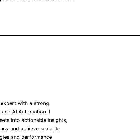
 expert with a strong
 and AI Automation. I
ets into actionable insights,
ency and achieve scalable
egies and performance