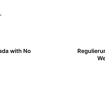
.
ada with No
Regulieru
We