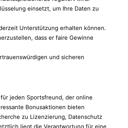
lüsselung einsetzt, um Ihre Daten zu
ederzeit Unterstützung erhalten können.
rzustellen, dass er faire Gewinne
ertrauenswürdigen und sicheren
für jeden Sportsfreund, der online
eressante Bonusaktionen bieten
Recherche zu Lizenzierung, Datenschutz
tztlich liegt die Verantwortung für eine