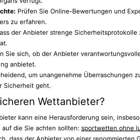
rgans verfügt.
chte:
Prüfen Sie Online-Bewertungen und Exp
ers zu erfahren.
dass der Anbieter strenge Sicherheitsprotokoll
at.
n Sie sich, ob der Anbieter verantwortungsvoll
ng anbietet.
scheidend, um unangenehme Überraschungen zu 
 Sicherheit geht.
icheren Wettanbieter?
ieter kann eine Herausforderung sein, insbes
 auf die Sie achten sollten:
sportwetten ohne l
h, dass der Anbieter von einer renommierten G