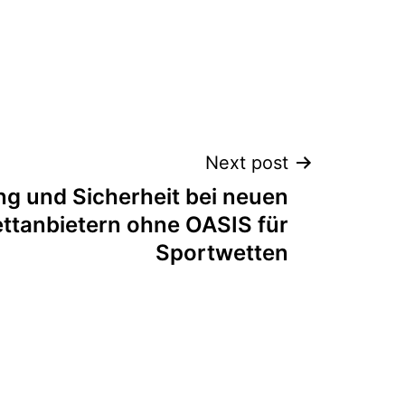
Next post
ng und Sicherheit bei neuen
ttanbietern ohne OASIS für
Sportwetten