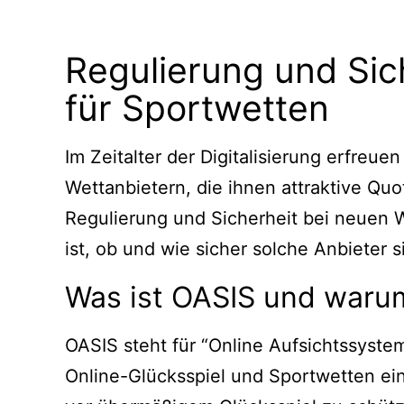
Regulierung und Sic
für Sportwetten
Im Zeitalter der Digitalisierung erfreu
Wettanbietern, die ihnen attraktive Qu
Regulierung und Sicherheit bei neuen W
ist, ob und wie sicher solche Anbieter 
Was ist OASIS und warum
OASIS steht für “Online Aufsichtssystem
Online-Glücksspiel und Sportwetten eing