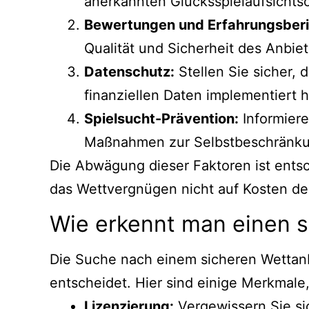
anerkannten Glücksspielaufsichtso
Bewertungen und Erfahrungsberi
Qualität und Sicherheit des Anbiet
Datenschutz:
Stellen Sie sicher, 
finanziellen Daten implementiert h
Spielsucht-Prävention:
Informiere
Maßnahmen zur Selbstbeschränku
Die Abwägung dieser Faktoren ist ent
das Wettvergnügen nicht auf Kosten der
Wie erkennt man einen s
Die Suche nach einem sicheren Wettanb
entscheidet. Hier sind einige Merkmale,
Lizenzierung:
Vergewissern Sie sic