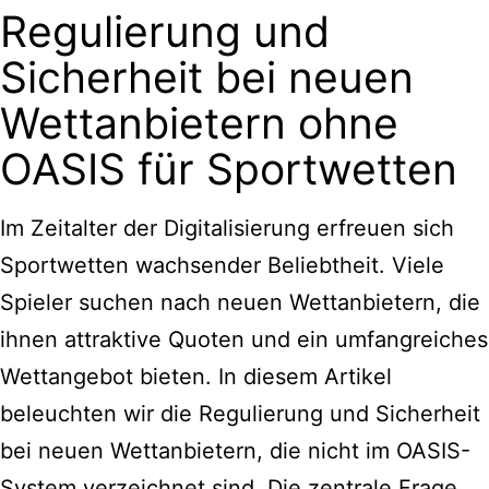
Regulierung und
Sicherheit bei neuen
Wettanbietern ohne
OASIS für Sportwetten
Im Zeitalter der Digitalisierung erfreuen sich
Sportwetten wachsender Beliebtheit. Viele
Spieler suchen nach neuen Wettanbietern, die
ihnen attraktive Quoten und ein umfangreiches
Wettangebot bieten. In diesem Artikel
beleuchten wir die Regulierung und Sicherheit
bei neuen Wettanbietern, die nicht im OASIS-
System verzeichnet sind. Die zentrale Frage