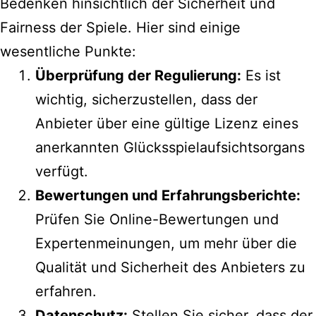
Bedenken hinsichtlich der Sicherheit und
Fairness der Spiele. Hier sind einige
wesentliche Punkte:
Überprüfung der Regulierung:
Es ist
wichtig, sicherzustellen, dass der
Anbieter über eine gültige Lizenz eines
anerkannten Glücksspielaufsichtsorgans
verfügt.
Bewertungen und Erfahrungsberichte:
Prüfen Sie Online-Bewertungen und
Expertenmeinungen, um mehr über die
Qualität und Sicherheit des Anbieters zu
erfahren.
Datenschutz:
Stellen Sie sicher, dass der