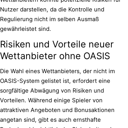
Nutzer darstellen, da die Kontrolle und
Regulierung nicht im selben Ausmaß
gewährleistet sind.
Risiken und Vorteile neuer
Wettanbieter ohne OASIS
Die Wahl eines Wettanbieters, der nicht im
OASIS-System gelistet ist, erfordert eine
sorgfältige Abwägung von Risiken und
Vorteilen. Während einige Spieler von
attraktiven Angeboten und Bonusaktionen
angetan sind, gibt es auch ernsthafte