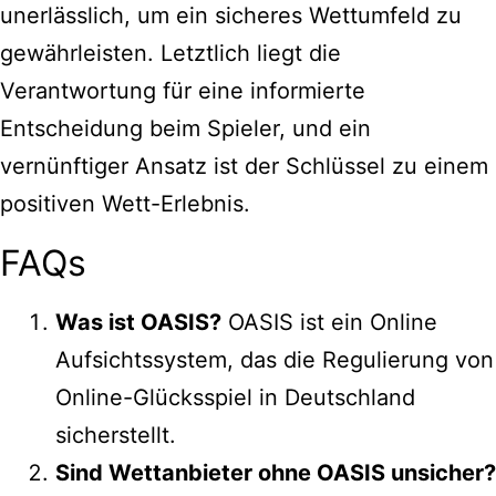
unerlässlich, um ein sicheres Wettumfeld zu
gewährleisten. Letztlich liegt die
Verantwortung für eine informierte
Entscheidung beim Spieler, und ein
vernünftiger Ansatz ist der Schlüssel zu einem
positiven Wett-Erlebnis.
FAQs
Was ist OASIS?
OASIS ist ein Online
Aufsichtssystem, das die Regulierung von
Online-Glücksspiel in Deutschland
sicherstellt.
Sind Wettanbieter ohne OASIS unsicher?