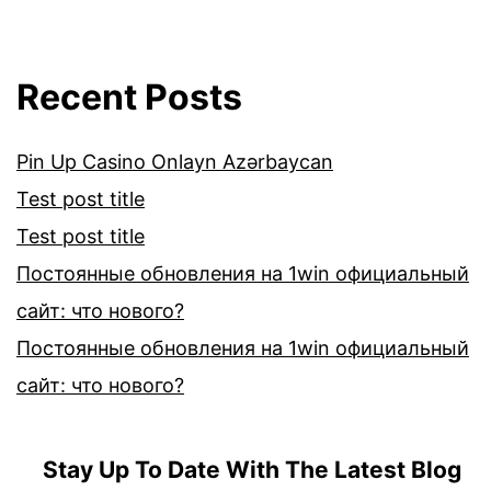
Recent Posts
Pin Up Casino Onlayn Azərbaycan
Test post title
Test post title
Постоянные обновления на 1win официальный
сайт: что нового?
Постоянные обновления на 1win официальный
сайт: что нового?
Stay Up To Date With The Latest Blog