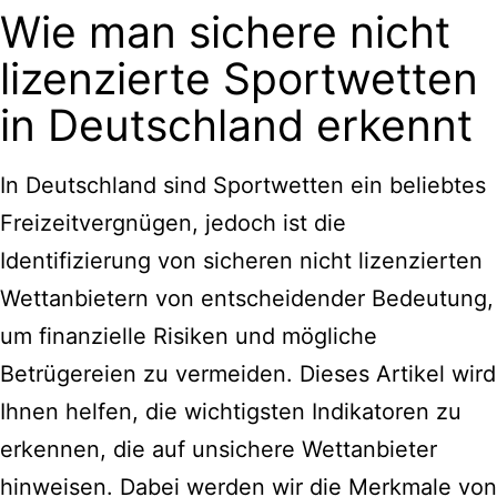
Wie man sichere nicht
lizenzierte Sportwetten
in Deutschland erkennt
In Deutschland sind Sportwetten ein beliebtes
Freizeitvergnügen, jedoch ist die
Identifizierung von sicheren nicht lizenzierten
Wettanbietern von entscheidender Bedeutung,
um finanzielle Risiken und mögliche
Betrügereien zu vermeiden. Dieses Artikel wird
Ihnen helfen, die wichtigsten Indikatoren zu
erkennen, die auf unsichere Wettanbieter
hinweisen. Dabei werden wir die Merkmale von