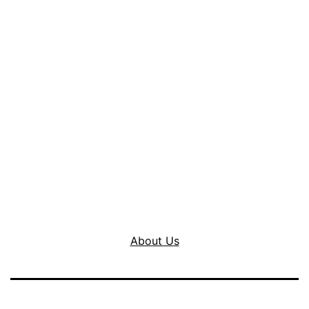
About Us