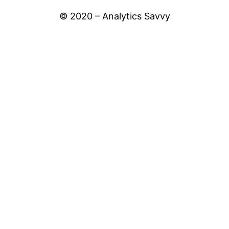
© 2020 – Analytics Savvy