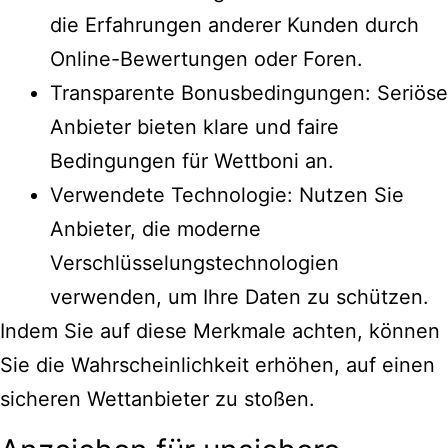
die Erfahrungen anderer Kunden durch
Online-Bewertungen oder Foren.
Transparente Bonusbedingungen: Seriöse
Anbieter bieten klare und faire
Bedingungen für Wettboni an.
Verwendete Technologie: Nutzen Sie
Anbieter, die moderne
Verschlüsselungstechnologien
verwenden, um Ihre Daten zu schützen.
Indem Sie auf diese Merkmale achten, können
Sie die Wahrscheinlichkeit erhöhen, auf einen
sicheren Wettanbieter zu stoßen.