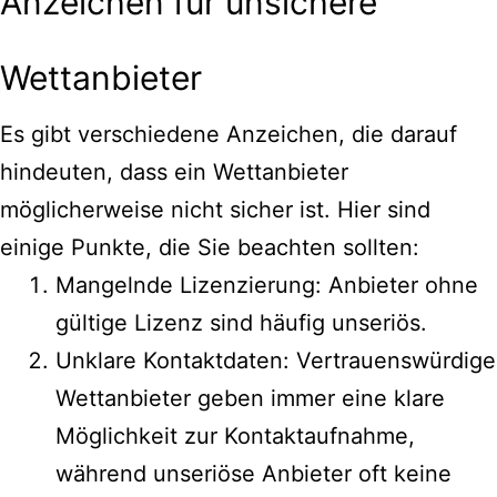
Anzeichen für unsichere
Wettanbieter
Es gibt verschiedene Anzeichen, die darauf
hindeuten, dass ein Wettanbieter
möglicherweise nicht sicher ist. Hier sind
einige Punkte, die Sie beachten sollten:
Mangelnde Lizenzierung: Anbieter ohne
gültige Lizenz sind häufig unseriös.
Unklare Kontaktdaten: Vertrauenswürdige
Wettanbieter geben immer eine klare
Möglichkeit zur Kontaktaufnahme,
während unseriöse Anbieter oft keine