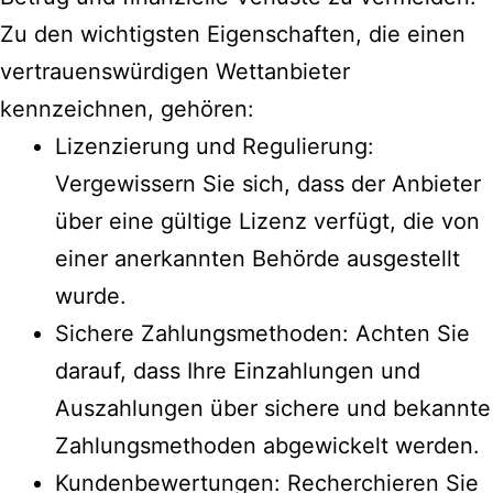
Zu den wichtigsten Eigenschaften, die einen
vertrauenswürdigen Wettanbieter
kennzeichnen, gehören:
Lizenzierung und Regulierung:
Vergewissern Sie sich, dass der Anbieter
über eine gültige Lizenz verfügt, die von
einer anerkannten Behörde ausgestellt
wurde.
Sichere Zahlungsmethoden: Achten Sie
darauf, dass Ihre Einzahlungen und
Auszahlungen über sichere und bekannte
Zahlungsmethoden abgewickelt werden.
Kundenbewertungen: Recherchieren Sie