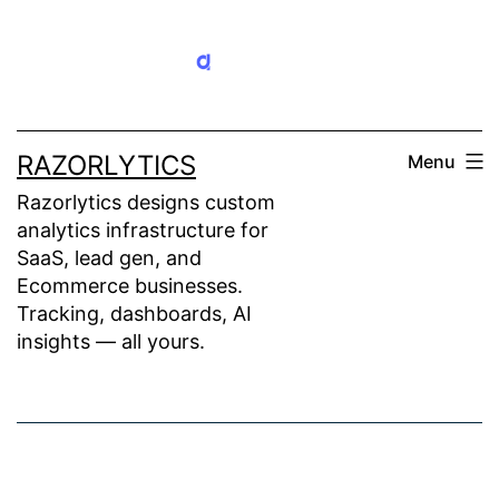
Skip
to
content
RAZORLYTICS
Menu
Razorlytics designs custom
analytics infrastructure for
SaaS, lead gen, and
Ecommerce businesses.
Tracking, dashboards, AI
insights — all yours.