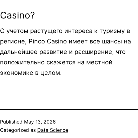
Casino?
С учетом растущего интереса к туризму в
регионе, Pinco Casino имеет все шансы на
дальнейшее развитие и расширение, что
положительно скажется на местной
экономике в целом.
Published
May 13, 2026
Categorized as
Data Science