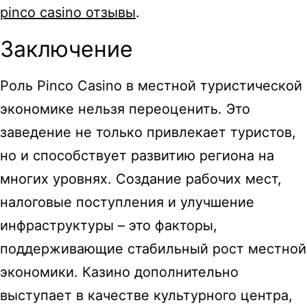
pinco casino отзывы
.
Заключение
Роль Pinco Casino в местной туристической
экономике нельзя переоценить. Это
заведение не только привлекает туристов,
но и способствует развитию региона на
многих уровнях. Создание рабочих мест,
налоговые поступления и улучшение
инфраструктуры – это факторы,
поддерживающие стабильный рост местной
экономики. Казино дополнительно
выступает в качестве культурного центра,