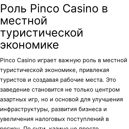
Роль Pinco Casino в
местной
туристической
экономике
Pinco Casino играет важную роль в местной
туристической экономике, привлекая
туристов и создавая рабочие места. Это
заведение становится не только центром
азартных игр, но и основой для улучшения
инфраструктуры, развития бизнеса и
увеличения налоговых поступлений в
регион. По сути, казино не просто