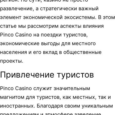
развлечение, а стратегически важный
элемент экономической экосистемы. В этом
статье мы рассмотрим аспекты влияния
Pinco Casino на поездки туристов,
экономические выгоды для местного
населения и его вклад в общественные
проекты.
Привлечение туристов
Pinco Casino служит значительным
магнитом для туристов, как местных, так и
иностранных. Благодаря своим уникальным
предложениям и атмосфере заведение