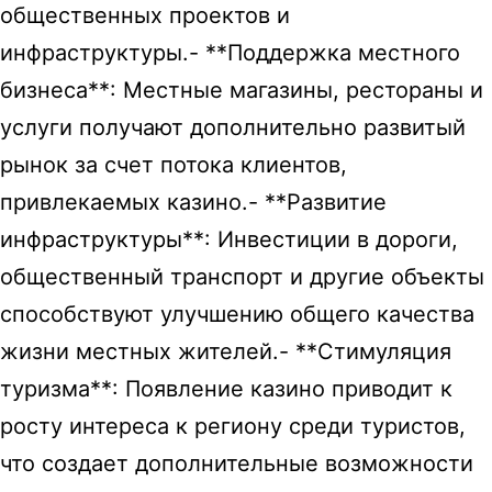
общественных проектов и
инфраструктуры.- **Поддержка местного
бизнеса**: Местные магазины, рестораны и
услуги получают дополнительно развитый
рынок за счет потока клиентов,
привлекаемых казино.- **Развитие
инфраструктуры**: Инвестиции в дороги,
общественный транспорт и другие объекты
способствуют улучшению общего качества
жизни местных жителей.- **Стимуляция
туризма**: Появление казино приводит к
росту интереса к региону среди туристов,
что создает дополнительные возможности