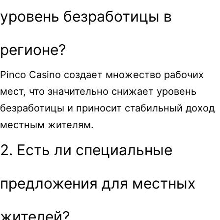
уровень безработицы в
регионе?
Pinco Casino создает множество рабочих
мест, что значительно снижает уровень
безработицы и приносит стабильный доход
местным жителям.
2. Есть ли специальные
предложения для местных
жителей?