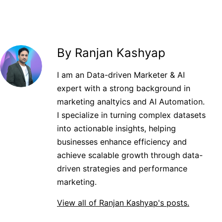
By Ranjan Kashyap
I am an Data-driven Marketer & AI
expert with a strong background in
marketing analtyics and AI Automation.
I specialize in turning complex datasets
into actionable insights, helping
businesses enhance efficiency and
achieve scalable growth through data-
driven strategies and performance
marketing.
View all of Ranjan Kashyap's posts.