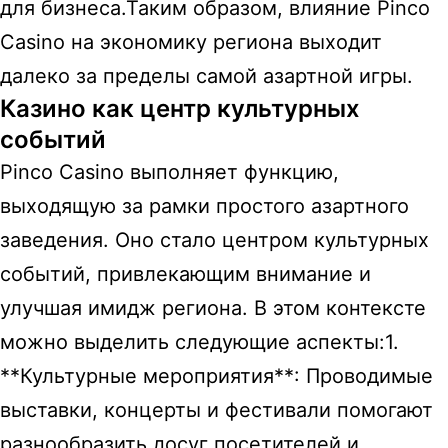
для бизнеса.Таким образом, влияние Pinco
Casino на экономику региона выходит
далеко за пределы самой азартной игры.
Казино как центр культурных
событий
Pinco Casino выполняет функцию,
выходящую за рамки простого азартного
заведения. Оно стало центром культурных
событий, привлекающим внимание и
улучшая имидж региона. В этом контексте
можно выделить следующие аспекты:1.
**Культурные мероприятия**: Проводимые
выставки, концерты и фестивали помогают
разнообразить досуг посетителей и