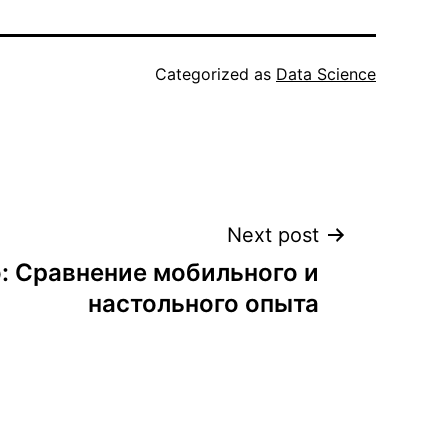
Categorized as
Data Science
Next post
o: Сравнение мобильного и
настольного опыта