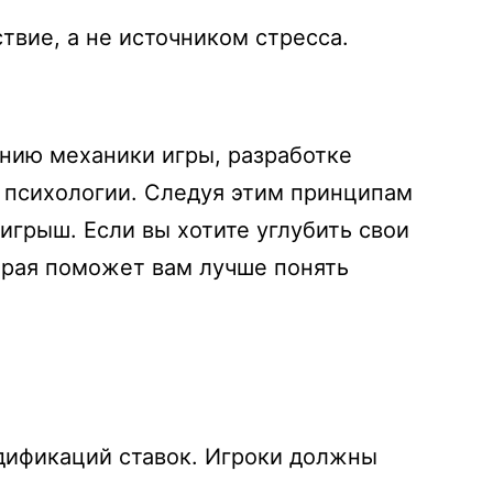
твие, а не источником стресса.
анию механики игры, разработке
 психологии. Следуя этим принципам
игрыш. Если вы хотите углубить свои
орая поможет вам лучше понять
дификаций ставок. Игроки должны