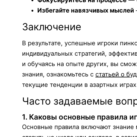
Избегайте навязчивых мыслей
Заключение
В результате, успешные игроки пинк
индивидуальных стратегий, эффекти
и обучаясь на опыте других, вы смо
знания, ознакомьтесь с
статьей о бу
текущие тенденции в азартных играх
Часто задаваемые вопр
1. Каковы основные правила и
Основные правила включают знание 