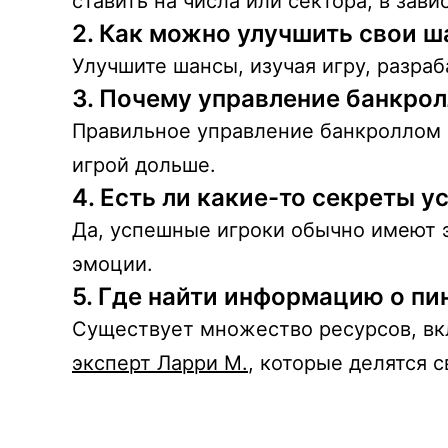
ставить на числа или сектора, в зав
2. Как можно улучшить свои ш
Улучшите шансы, изучая игру, разраб
3. Почему управление банкро
Правильное управление банкроллом 
игрой дольше.
4. Есть ли какие-то секреты 
Да, успешные игроки обычно имеют 
эмоции.
5. Где найти информацию о пи
Существует множество ресурсов, вкл
эксперт Ларри М.
, которые делятся 