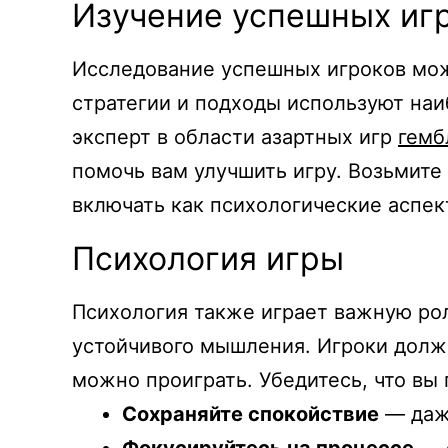
Изучение успешных иг
Исследование успешных игроков мож
стратегии и подходы используют наи
эксперт в области азартных игр
гемб
помочь вам улучшить игру. Возьмите
включать как психологические аспект
Психология игры
Психология также играет важную рол
устойчивого мышления. Игроки должн
можно проиграть. Убедитесь, что в
Сохраняйте спокойствие
— даже
Фокусируйтесь на процессе
— с