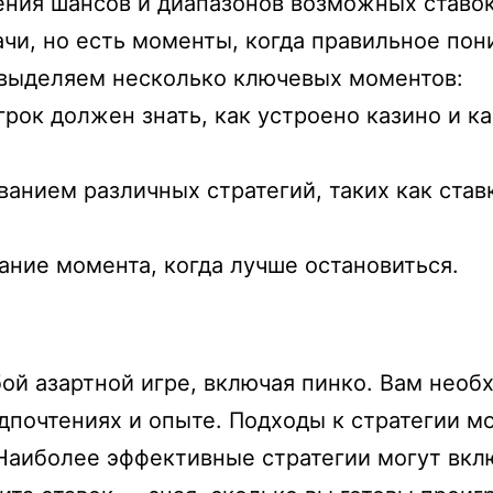
ения шансов и диапазонов возможных ставок
удачи, но есть моменты, когда правильное п
 выделяем несколько ключевых моментов:
рок должен знать, как устроено казино и к
анием различных стратегий, таких как став
ние момента, когда лучше остановиться.
бой азартной игре, включая пинко. Вам нео
дпочтениях и опыте. Подходы к стратегии мо
 Наиболее эффективные стратегии могут вкл