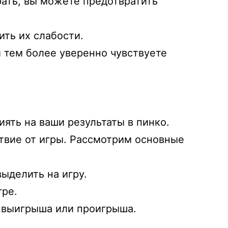
рать, вы можете предотвратить
ть их слабости.
и тем более уверенно чувствуете
ть на ваши результаты в пинко.
твие от игры. Рассмотрим основные
ыделить на игру.
гре.
е выигрыша или проигрыша.