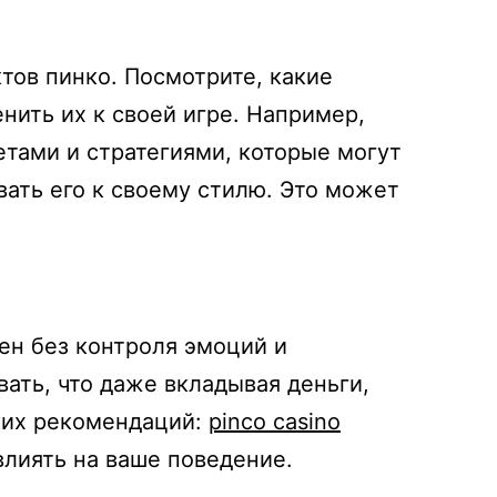
ов пинко. Посмотрите, какие
нить их к своей игре. Например,
тами и стратегиями, которые могут
вать его к своему стилю. Это может
ен без контроля эмоций и
ать, что даже вкладывая деньги,
ких рекомендаций:
pinco casino
лиять на ваше поведение.