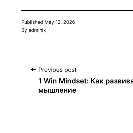
Published
May 12, 2026
By
admlnlx
Previous post
Post
1 Win Mindset: Как развив
navigation
мышление