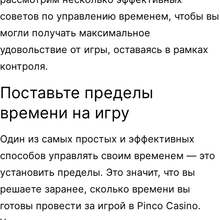
советов по управлению временем, чтобы вы
могли получать максимальное
удовольствие от игры, оставаясь в рамках
контроля.
Поставьте пределы
времени на игру
Один из самых простых и эффективных
способов управлять своим временем — это
установить пределы. Это значит, что вы
решаете заранее, сколько времени вы
готовы провести за игрой в Pinco Casino.