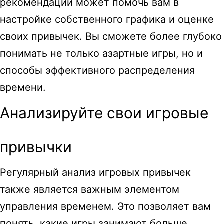
рекомендаций может помочь вам в
настройке собственного графика и оценке
своих привычек. Вы сможете более глубоко
понимать не только азартные игры, но и
способы эффективного распределения
времени.
Анализируйте свои игровые
привычки
Регулярный анализ игровых привычек
также является важным элементом
управления временем. Это позволяет вам
понять, какие игры занимают больше