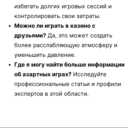
избегать долгих игровых сессий и
контролировать свои затраты.
Можно ли играть в казино с
друзьями?
Да, это может создать
более расслабляющую атмосферу и
уменьшить давление.
Где я могу найти больше информации
об азартных играх?
Исследуйте
профессиональные статьи и профили
экспертов в этой области.