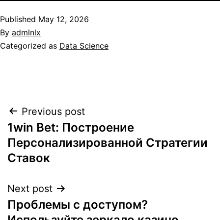
Published
May 12, 2026
By
admlnlx
Categorized as
Data Science
Previous post
Post
1win Bet: Построение
navigation
Персонализированной Стратегии
Ставок
Next post
Проблемы с доступом?
Используйте зеркало казино