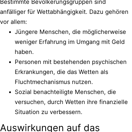
Bestimmte Bevölkerungsgruppen sind
anfälliger für Wettabhängigkeit. Dazu gehören
vor allem:
Jüngere Menschen, die möglicherweise
weniger Erfahrung im Umgang mit Geld
haben.
Personen mit bestehenden psychischen
Erkrankungen, die das Wetten als
Fluchtmechanismus nutzen.
Sozial benachteiligte Menschen, die
versuchen, durch Wetten ihre finanzielle
Situation zu verbessern.
Auswirkungen auf das