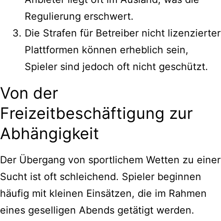
Regulierung erschwert.
Die Strafen für Betreiber nicht lizenzierter
Plattformen können erheblich sein,
Spieler sind jedoch oft nicht geschützt.
Von der
Freizeitbeschäftigung zur
Abhängigkeit
Der Übergang von sportlichem Wetten zu einer
Sucht ist oft schleichend. Spieler beginnen
häufig mit kleinen Einsätzen, die im Rahmen
eines geselligen Abends getätigt werden.