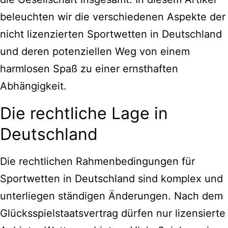
beleuchten wir die verschiedenen Aspekte der
nicht lizenzierten Sportwetten in Deutschland
und deren potenziellen Weg von einem
harmlosen Spaß zu einer ernsthaften
Abhängigkeit.
Die rechtliche Lage in
Deutschland
Die rechtlichen Rahmenbedingungen für
Sportwetten in Deutschland sind komplex und
unterliegen ständigen Änderungen. Nach dem
Glücksspielstaatsvertrag dürfen nur lizensierte