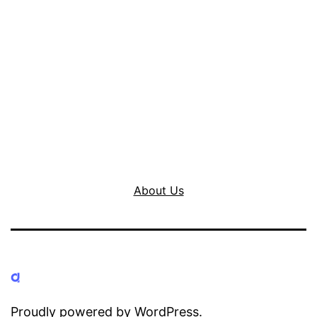
About Us
Proudly powered by
WordPress
.