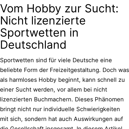
Vom Hobby zur Sucht:
Nicht lizenzierte
Sportwetten in
Deutschland
Sportwetten sind für viele Deutsche eine
beliebte Form der Freizeitgestaltung. Doch was
als harmloses Hobby beginnt, kann schnell zu
einer Sucht werden, vor allem bei nicht
lizenzierten Buchmachern. Dieses Phänomen
bringt nicht nur individuelle Schwierigkeiten
mit sich, sondern hat auch Auswirkungen auf
die Gesellschaft insgesamt. In diesem Artikel