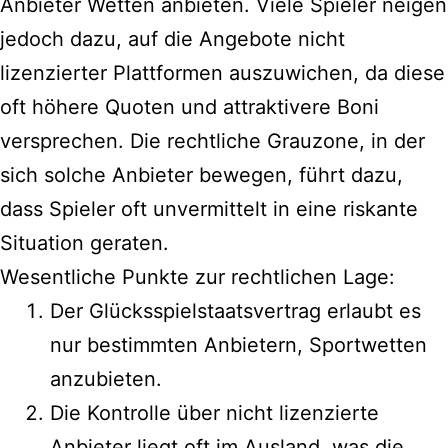
Anbieter Wetten anbieten. Viele Spieler neigen
jedoch dazu, auf die Angebote nicht
lizenzierter Plattformen auszuwichen, da diese
oft höhere Quoten und attraktivere Boni
versprechen. Die rechtliche Grauzone, in der
sich solche Anbieter bewegen, führt dazu,
dass Spieler oft unvermittelt in eine riskante
Situation geraten.
Wesentliche Punkte zur rechtlichen Lage:
Der Glücksspielstaatsvertrag erlaubt es
nur bestimmten Anbietern, Sportwetten
anzubieten.
Die Kontrolle über nicht lizenzierte
Anbieter liegt oft im Ausland, was die