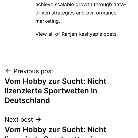
achieve scalable growth through data-
driven strategies and performance
marketing.
View all of Ranjan Kashyap's posts.
Previous post
Post
Vom Hobby zur Sucht: Nicht
navigation
lizenzierte Sportwetten in
Deutschland
Next post
Vom Hobby zur Sucht: Nicht