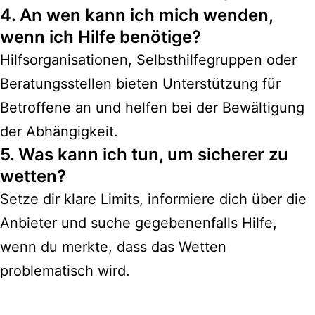
4. An wen kann ich mich wenden,
wenn ich Hilfe benötige?
Hilfsorganisationen, Selbsthilfegruppen oder
Beratungsstellen bieten Unterstützung für
Betroffene an und helfen bei der Bewältigung
der Abhängigkeit.
5. Was kann ich tun, um sicherer zu
wetten?
Setze dir klare Limits, informiere dich über die
Anbieter und suche gegebenenfalls Hilfe,
wenn du merkte, dass das Wetten
problematisch wird.