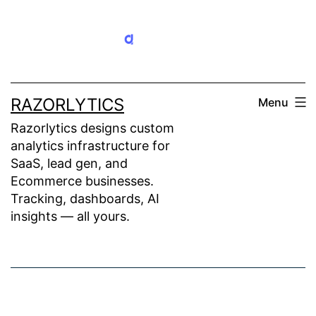
Skip
to
content
RAZORLYTICS
Menu
Razorlytics designs custom
analytics infrastructure for
SaaS, lead gen, and
Ecommerce businesses.
Tracking, dashboards, AI
insights — all yours.