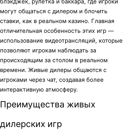
блэкджек, рулетка и баккара, где игроки
могут общаться с дилером и блочить
ставки, как в реальном казино. Главная
отличительная особенность этих игр —
использование видеотрансляций, которые
позволяют игрокам наблюдать за
происходящим за столом в реальном
времени. Живые дилеры общаются с
игроками через чат, создавая более
интерактивную атмосферу.
Преимущества живых
дилерских игр