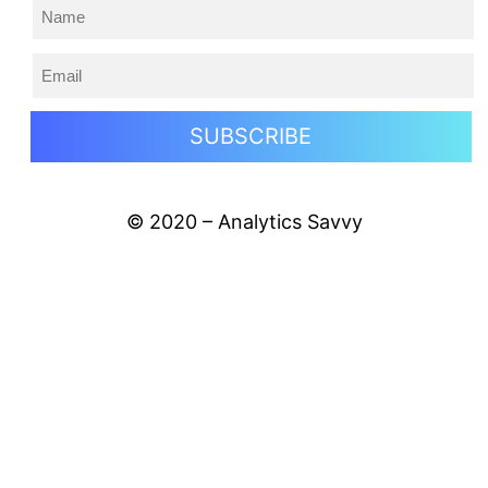
© 2020 – Analytics Savvy