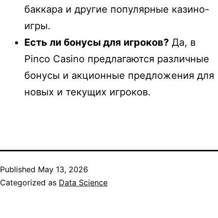
баккара и другие популярные казино-
игры.
Есть ли бонусы для игроков?
Да, в
Pinco Casino предлагаются различные
бонусы и акционные предложения для
новых и текущих игроков.
Published
May 13, 2026
Categorized as
Data Science