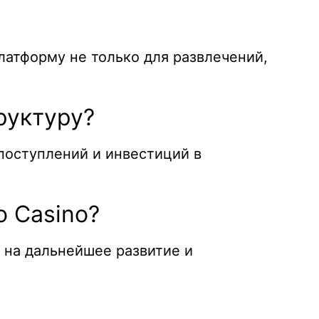
латформу не только для развлечений,
руктуру?
поступлений и инвестиций в
o Casino?
ы на дальнейшее развитие и