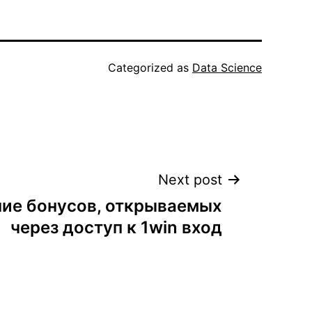
Categorized as
Data Science
Next post
ие бонусов, открываемых
через доступ к 1win вход