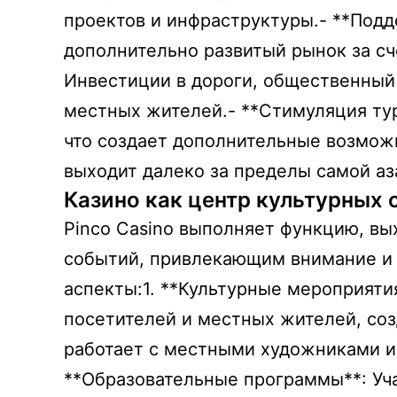
проектов и инфраструктуры.- **Подд
дополнительно развитый рынок за сч
Инвестиции в дороги, общественный
местных жителей.- **Стимуляция тур
что создает дополнительные возможн
выходит далеко за пределы самой аз
Казино как центр культурных
Pinco Casino выполняет функцию, вы
событий, привлекающим внимание и 
аспекты:1. **Культурные мероприяти
посетителей и местных жителей, соз
работает с местными художниками и 
**Образовательные программы**: Уч