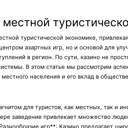
 в местной туристическ
местной туристической экономике, привлекая
 центром азартных игр, но и основой для ул
уплений в регион. По сути, казино не прост
стемы. В этом статье мы рассмотрим аспек
 местного населения и его вклад в обществ
агнитом для туристов, как местных, так и и
ере заведение привлекает множество людей
*Разнообразие игр**: Казино предлагает шир