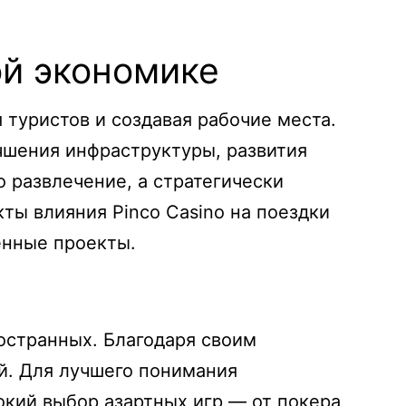
ой экономике
 туристов и создавая рабочие места.
учшения инфраструктуры, развития
о развлечение, а стратегически
ты влияния Pinco Casino на поездки
енные проекты.
ностранных. Благодаря своим
. Для лучшего понимания
окий выбор азартных игр — от покера