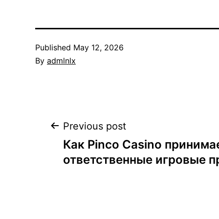
Published
May 12, 2026
By
admlnlx
Previous post
Post
Как Pinco Casino принима
navigation
ответственные игровые п